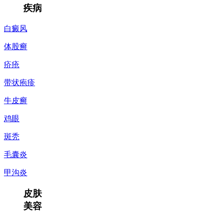
疾病
白癜风
体股癣
疥疮
带状疱疹
牛皮癣
鸡眼
斑秃
毛囊炎
甲沟炎
皮肤
美容