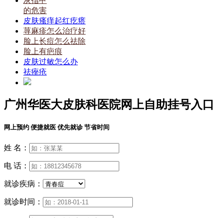
灰指甲
的危害
皮肤瘙痒起红疙瘩
荨麻疹怎么治疗好
脸上长痘怎么祛除
脸上有疤痕
皮肤过敏怎么办
祛痤疮
广州华医大皮肤科医院网上自助挂号入口
网上预约 便捷就医 优先就诊 节省时间
姓 名：
电 话：
就诊疾病：
就诊时间：