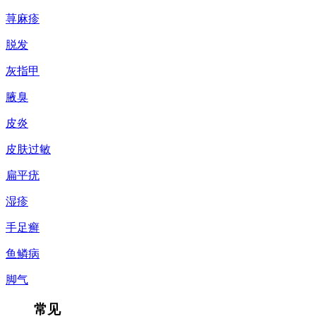
荨麻疹
脱发
灰指甲
腋臭
皮炎
皮肤过敏
扁平疣
湿疹
手足癣
鱼鳞病
脚气
常见