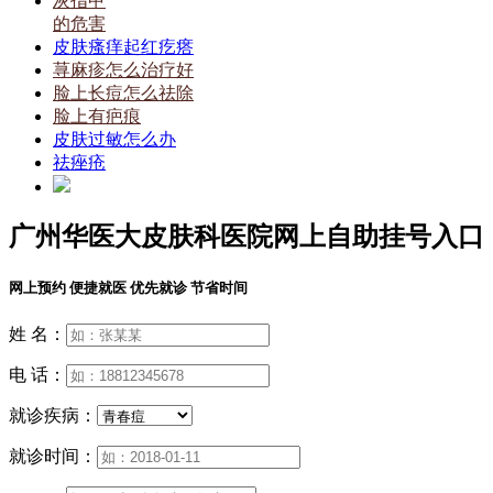
灰指甲
的危害
皮肤瘙痒起红疙瘩
荨麻疹怎么治疗好
脸上长痘怎么祛除
脸上有疤痕
皮肤过敏怎么办
祛痤疮
广州华医大皮肤科医院网上自助挂号入口
网上预约 便捷就医 优先就诊 节省时间
姓 名：
电 话：
就诊疾病：
就诊时间：