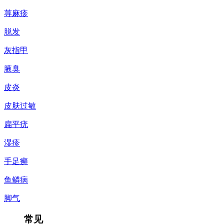
荨麻疹
脱发
灰指甲
腋臭
皮炎
皮肤过敏
扁平疣
湿疹
手足癣
鱼鳞病
脚气
常见