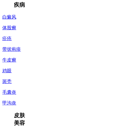
疾病
白癜风
体股癣
疥疮
带状疱疹
牛皮癣
鸡眼
斑秃
毛囊炎
甲沟炎
皮肤
美容