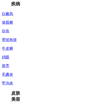
疾病
白癜风
体股癣
疥疮
带状疱疹
牛皮癣
鸡眼
斑秃
毛囊炎
甲沟炎
皮肤
美容