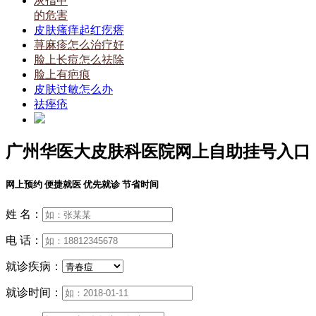
灰指甲
的危害
皮肤瘙痒起红疙瘩
荨麻疹怎么治疗好
脸上长痘怎么祛除
脸上有疤痕
皮肤过敏怎么办
祛痤疮
广州华医大皮肤科医院网上自助挂号入口
网上预约 便捷就医 优先就诊 节省时间
姓 名：
电 话：
就诊疾病：
就诊时间：