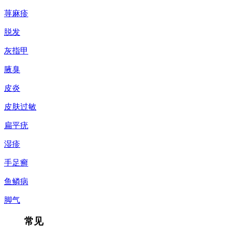
荨麻疹
脱发
灰指甲
腋臭
皮炎
皮肤过敏
扁平疣
湿疹
手足癣
鱼鳞病
脚气
常见