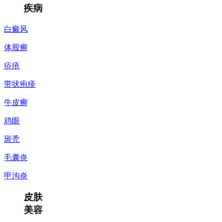
疾病
白癜风
体股癣
疥疮
带状疱疹
牛皮癣
鸡眼
斑秃
毛囊炎
甲沟炎
皮肤
美容