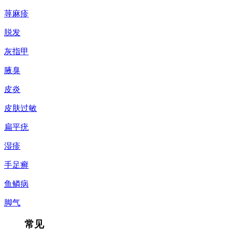
荨麻疹
脱发
灰指甲
腋臭
皮炎
皮肤过敏
扁平疣
湿疹
手足癣
鱼鳞病
脚气
常见