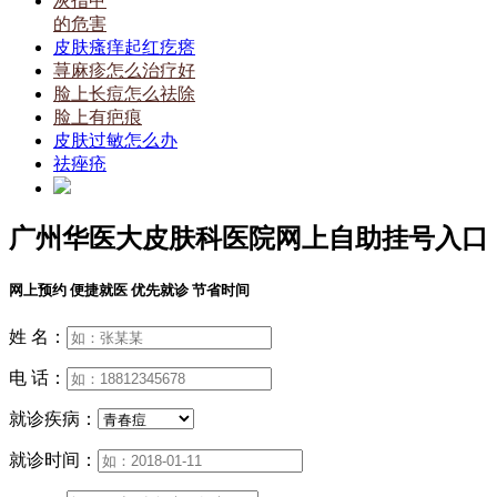
灰指甲
的危害
皮肤瘙痒起红疙瘩
荨麻疹怎么治疗好
脸上长痘怎么祛除
脸上有疤痕
皮肤过敏怎么办
祛痤疮
广州华医大皮肤科医院网上自助挂号入口
网上预约 便捷就医 优先就诊 节省时间
姓 名：
电 话：
就诊疾病：
就诊时间：