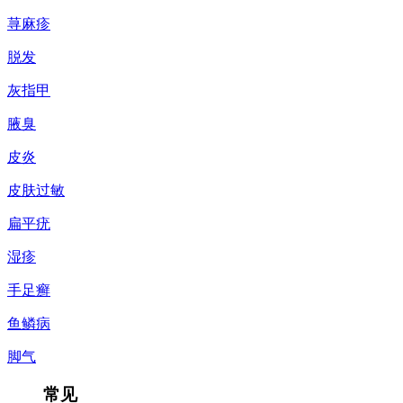
荨麻疹
脱发
灰指甲
腋臭
皮炎
皮肤过敏
扁平疣
湿疹
手足癣
鱼鳞病
脚气
常见