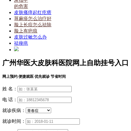
灰指甲
的危害
皮肤瘙痒起红疙瘩
荨麻疹怎么治疗好
脸上长痘怎么祛除
脸上有疤痕
皮肤过敏怎么办
祛痤疮
广州华医大皮肤科医院网上自助挂号入口
网上预约 便捷就医 优先就诊 节省时间
姓 名：
电 话：
就诊疾病：
就诊时间：