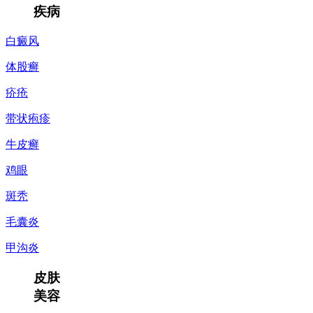
疾病
白癜风
体股癣
疥疮
带状疱疹
牛皮癣
鸡眼
斑秃
毛囊炎
甲沟炎
皮肤
美容