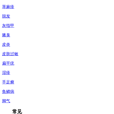
荨麻疹
脱发
灰指甲
腋臭
皮炎
皮肤过敏
扁平疣
湿疹
手足癣
鱼鳞病
脚气
常见