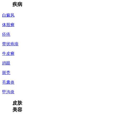
疾病
白癜风
体股癣
疥疮
带状疱疹
牛皮癣
鸡眼
斑秃
毛囊炎
甲沟炎
皮肤
美容