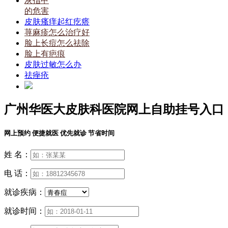
灰指甲
的危害
皮肤瘙痒起红疙瘩
荨麻疹怎么治疗好
脸上长痘怎么祛除
脸上有疤痕
皮肤过敏怎么办
祛痤疮
广州华医大皮肤科医院网上自助挂号入口
网上预约 便捷就医 优先就诊 节省时间
姓 名：
电 话：
就诊疾病：
就诊时间：