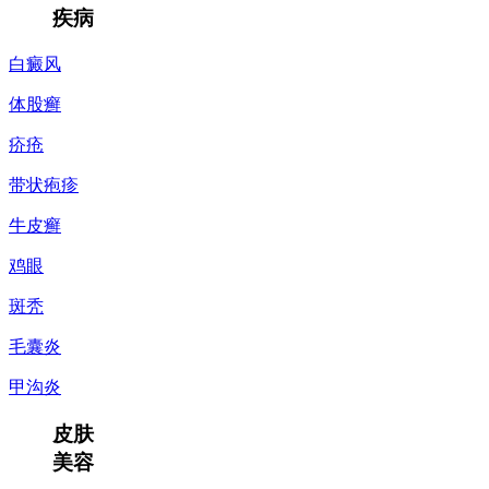
疾病
白癜风
体股癣
疥疮
带状疱疹
牛皮癣
鸡眼
斑秃
毛囊炎
甲沟炎
皮肤
美容