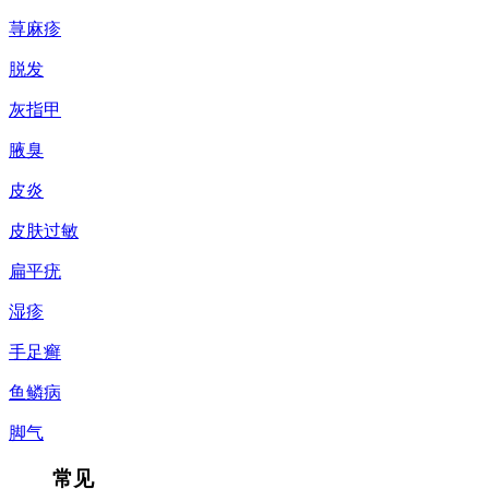
荨麻疹
脱发
灰指甲
腋臭
皮炎
皮肤过敏
扁平疣
湿疹
手足癣
鱼鳞病
脚气
常见