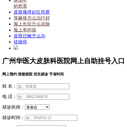
灰指甲
的危害
皮肤瘙痒起红疙瘩
荨麻疹怎么治疗好
脸上长痘怎么祛除
脸上有疤痕
皮肤过敏怎么办
祛痤疮
广州华医大皮肤科医院网上自助挂号入口
网上预约 便捷就医 优先就诊 节省时间
姓 名：
电 话：
就诊疾病：
就诊时间：