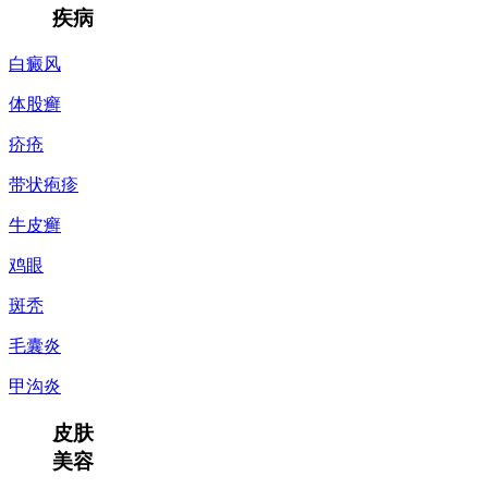
疾病
白癜风
体股癣
疥疮
带状疱疹
牛皮癣
鸡眼
斑秃
毛囊炎
甲沟炎
皮肤
美容