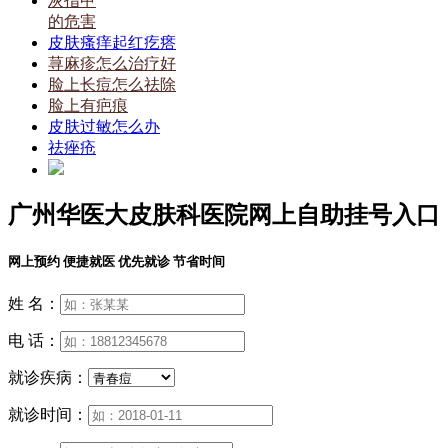
灰指甲
的危害
皮肤瘙痒起红疙瘩
荨麻疹怎么治疗好
脸上长痘怎么祛除
脸上有疤痕
皮肤过敏怎么办
祛痤疮
广州华医大皮肤科医院网上自助挂号入口
网上预约 便捷就医 优先就诊 节省时间
姓 名：
电 话：
就诊疾病：
就诊时间：