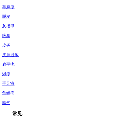
荨麻疹
脱发
灰指甲
腋臭
皮炎
皮肤过敏
扁平疣
湿疹
手足癣
鱼鳞病
脚气
常见