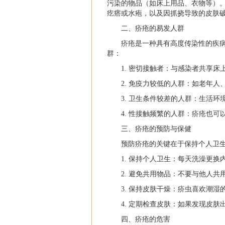
污染的物品（如床上用品、衣物等）
疙瘩或水疱，以及因抓挠导致的皮肤
二、疥疮的易发人群
疥疮是一种具有高度传染性的疾
群：
1. 密切接触者：与感染者共享
2. 免疫力较低的人群：如老年
3. 卫生条件较差的人群：生活
4. 性接触频繁的人群：疥疮也可
三、疥疮的预防与保健
预防疥疮的关键在于保持个人卫
1. 保持个人卫生：每天洗澡更
2. 避免共用物品：不要与他人
3. 保持皮肤干燥：疥虫喜欢潮
4. 定期检查皮肤：如果发现皮
四、疥疮的危害