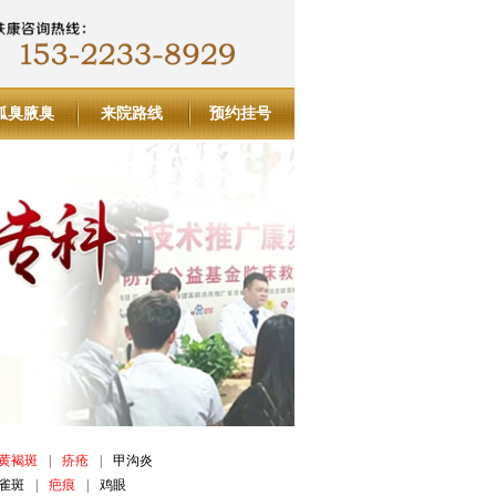
狐臭腋臭
来院路线
预约挂号
黄褐斑
|
疥疮
|
甲沟炎
雀斑
|
疤痕
|
鸡眼