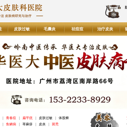
注
皮肤过敏
毛囊炎
祛痘痘
治疗皮炎
|
青春痘
|
扁平疣
|
皮肤过敏
|
体股癣
|
鱼鳞病
|
荨麻疹
|
皮炎
|
斑秃