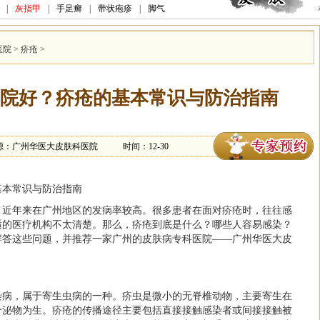
|
灰指甲
|
手足癣
|
带状疱疹
|
脚气
医院
>
疥疮
>
院好？疥疮的基本常识与防治指南
源：广州华医大皮肤科医院
时间：12-30
基本常识与防治指南
，近年来在广州地区的发病率较高。很多患者在面对疥疮时，往往感
适的医疗机构不太清楚。那么，疥疮到底是什么？哪些人容易感染？
解答这些问题，并推荐一家广州的皮肤病专科医院——广州华医大皮
染病，属于寄生虫病的一种。疥虫是微小的无脊椎动物，主要寄生在
分泌物为生。疥疮的传播途径主要包括直接接触感染者或间接接触被