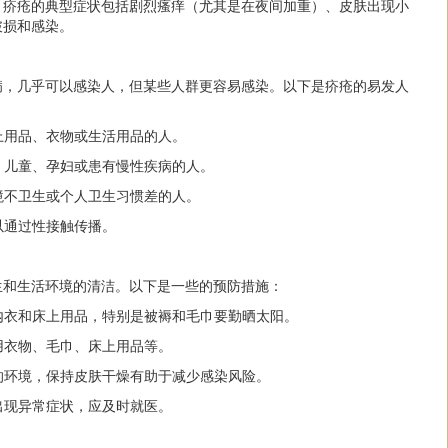
。疥疮的典型症状包括剧烈瘙痒（尤其是在夜间加重）、皮肤出现小
破损和感染。
病，几乎可以感染人，但某些人群更容易感染。以下是疥疮的易发人
床上用品、衣物或生活用品的人。
人、儿童、孕妇或患有慢性疾病的人。
环境不卫生或个人卫生习惯差的人。
以通过性接触传播。
生和生活环境的清洁。以下是一些的预防措施：
换内衣和床上用品，特别是被褥和毛巾要勤晒太阳。
共用衣物、毛巾、床上用品等。
湿的环境，保持皮肤干燥有助于减少感染风险。
肤出现异常症状，应及时就医。