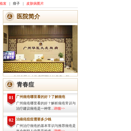
植发
|
痱子
|
皮肤病图片
医院简介
广州华医大皮肤病医院诊治痤疮、脱
发、灰指甲、荨麻疹、湿疹、皮炎、斑秃、
青春痘
皮肤过敏、扁平疣、带状疱疹、皮肤瘙痒、
皮肤过敏等皮肤疾病的治疗方面...
详细>>
广州痤疮哪里看的好？了解痤疮
01
广州痤疮哪里看的好？解析痤疮常识与
治疗建议痤疮是一种常...
详细>>
治痤疮痘痘需要多少钱
02
广州治疗痤疮的基本常识与推荐痤疮是