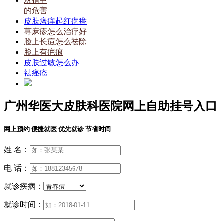
灰指甲
的危害
皮肤瘙痒起红疙瘩
荨麻疹怎么治疗好
脸上长痘怎么祛除
脸上有疤痕
皮肤过敏怎么办
祛痤疮
广州华医大皮肤科医院网上自助挂号入口
网上预约 便捷就医 优先就诊 节省时间
姓 名：
电 话：
就诊疾病：
就诊时间：