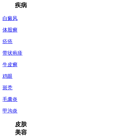
疾病
白癜风
体股癣
疥疮
带状疱疹
牛皮癣
鸡眼
斑秃
毛囊炎
甲沟炎
皮肤
美容