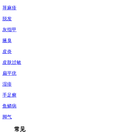
荨麻疹
脱发
灰指甲
腋臭
皮炎
皮肤过敏
扁平疣
湿疹
手足癣
鱼鳞病
脚气
常见