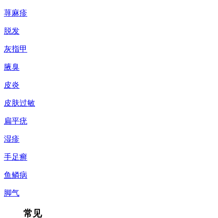
荨麻疹
脱发
灰指甲
腋臭
皮炎
皮肤过敏
扁平疣
湿疹
手足癣
鱼鳞病
脚气
常见