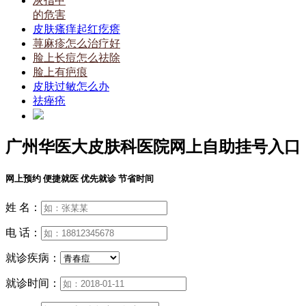
灰指甲
的危害
皮肤瘙痒起红疙瘩
荨麻疹怎么治疗好
脸上长痘怎么祛除
脸上有疤痕
皮肤过敏怎么办
祛痤疮
广州华医大皮肤科医院网上自助挂号入口
网上预约 便捷就医 优先就诊 节省时间
姓 名：
电 话：
就诊疾病：
就诊时间：