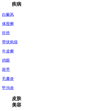
疾病
白癜风
体股癣
疥疮
带状疱疹
牛皮癣
鸡眼
斑秃
毛囊炎
甲沟炎
皮肤
美容