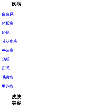
疾病
白癜风
体股癣
疥疮
带状疱疹
牛皮癣
鸡眼
斑秃
毛囊炎
甲沟炎
皮肤
美容