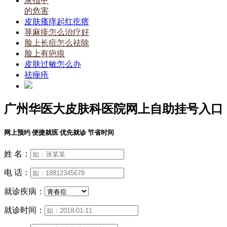
灰指甲
的危害
皮肤瘙痒起红疙瘩
荨麻疹怎么治疗好
脸上长痘怎么祛除
脸上有疤痕
皮肤过敏怎么办
祛痤疮
广州华医大皮肤科医院网上自助挂号入口
网上预约 便捷就医 优先就诊 节省时间
姓 名：
电 话：
就诊疾病：
就诊时间：