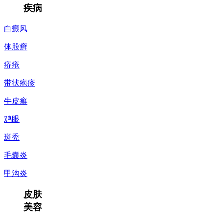
疾病
白癜风
体股癣
疥疮
带状疱疹
牛皮癣
鸡眼
斑秃
毛囊炎
甲沟炎
皮肤
美容