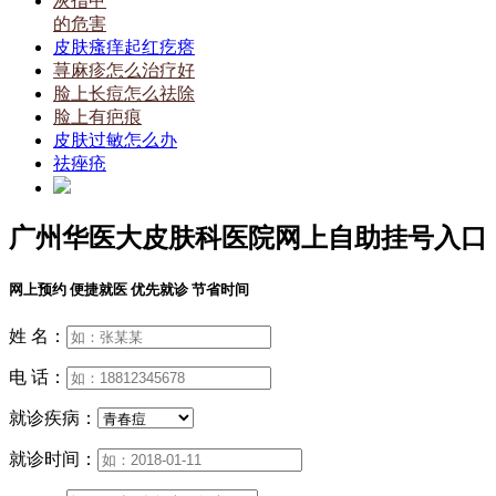
灰指甲
的危害
皮肤瘙痒起红疙瘩
荨麻疹怎么治疗好
脸上长痘怎么祛除
脸上有疤痕
皮肤过敏怎么办
祛痤疮
广州华医大皮肤科医院网上自助挂号入口
网上预约 便捷就医 优先就诊 节省时间
姓 名：
电 话：
就诊疾病：
就诊时间：