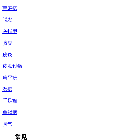
荨麻疹
脱发
灰指甲
腋臭
皮炎
皮肤过敏
扁平疣
湿疹
手足癣
鱼鳞病
脚气
常见