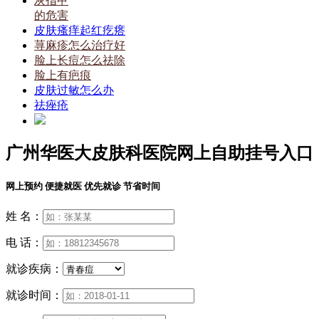
灰指甲
的危害
皮肤瘙痒起红疙瘩
荨麻疹怎么治疗好
脸上长痘怎么祛除
脸上有疤痕
皮肤过敏怎么办
祛痤疮
广州华医大皮肤科医院网上自助挂号入口
网上预约 便捷就医 优先就诊 节省时间
姓 名：
电 话：
就诊疾病：
就诊时间：