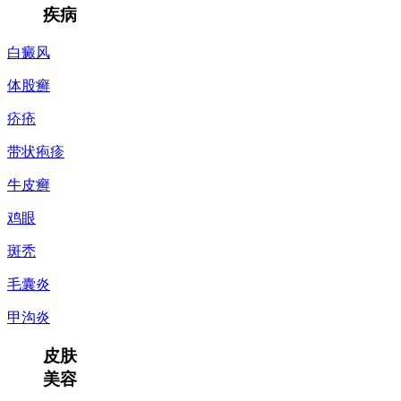
疾病
白癜风
体股癣
疥疮
带状疱疹
牛皮癣
鸡眼
斑秃
毛囊炎
甲沟炎
皮肤
美容