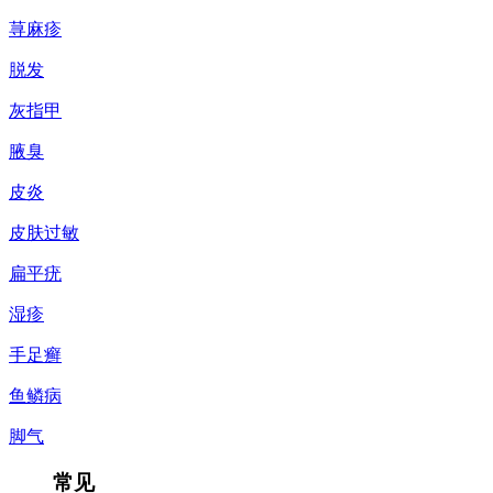
荨麻疹
脱发
灰指甲
腋臭
皮炎
皮肤过敏
扁平疣
湿疹
手足癣
鱼鳞病
脚气
常见