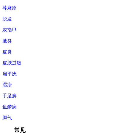
荨麻疹
脱发
灰指甲
腋臭
皮炎
皮肤过敏
扁平疣
湿疹
手足癣
鱼鳞病
脚气
常见