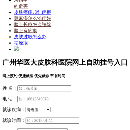
灰指甲
的危害
皮肤瘙痒起红疙瘩
荨麻疹怎么治疗好
脸上长痘怎么祛除
脸上有疤痕
皮肤过敏怎么办
祛痤疮
广州华医大皮肤科医院网上自助挂号入口
网上预约 便捷就医 优先就诊 节省时间
姓 名：
电 话：
就诊疾病：
就诊时间：