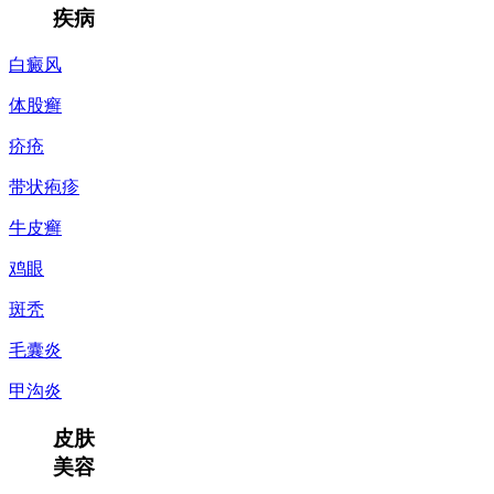
疾病
白癜风
体股癣
疥疮
带状疱疹
牛皮癣
鸡眼
斑秃
毛囊炎
甲沟炎
皮肤
美容