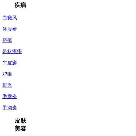
疾病
白癜风
体股癣
疥疮
带状疱疹
牛皮癣
鸡眼
斑秃
毛囊炎
甲沟炎
皮肤
美容