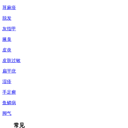
荨麻疹
脱发
灰指甲
腋臭
皮炎
皮肤过敏
扁平疣
湿疹
手足癣
鱼鳞病
脚气
常见