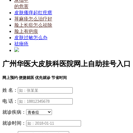
灰指甲
的危害
皮肤瘙痒起红疙瘩
荨麻疹怎么治疗好
脸上长痘怎么祛除
脸上有疤痕
皮肤过敏怎么办
祛痤疮
广州华医大皮肤科医院网上自助挂号入口
网上预约 便捷就医 优先就诊 节省时间
姓 名：
电 话：
就诊疾病：
就诊时间：