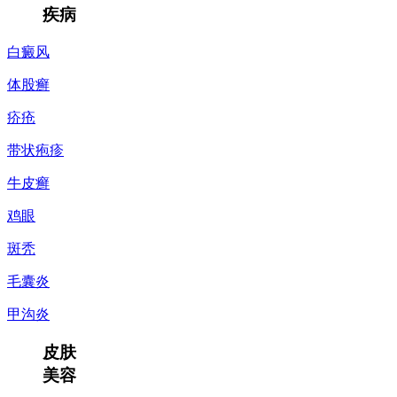
疾病
白癜风
体股癣
疥疮
带状疱疹
牛皮癣
鸡眼
斑秃
毛囊炎
甲沟炎
皮肤
美容