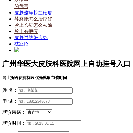
灰指甲
的危害
皮肤瘙痒起红疙瘩
荨麻疹怎么治疗好
脸上长痘怎么祛除
脸上有疤痕
皮肤过敏怎么办
祛痤疮
广州华医大皮肤科医院网上自助挂号入口
网上预约 便捷就医 优先就诊 节省时间
姓 名：
电 话：
就诊疾病：
就诊时间：