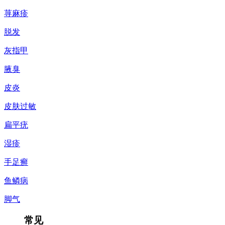
荨麻疹
脱发
灰指甲
腋臭
皮炎
皮肤过敏
扁平疣
湿疹
手足癣
鱼鳞病
脚气
常见