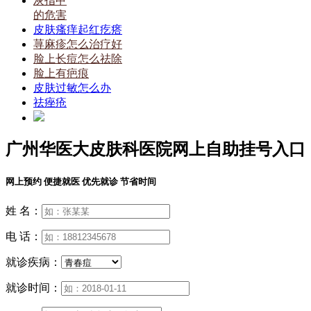
灰指甲
的危害
皮肤瘙痒起红疙瘩
荨麻疹怎么治疗好
脸上长痘怎么祛除
脸上有疤痕
皮肤过敏怎么办
祛痤疮
广州华医大皮肤科医院网上自助挂号入口
网上预约 便捷就医 优先就诊 节省时间
姓 名：
电 话：
就诊疾病：
就诊时间：