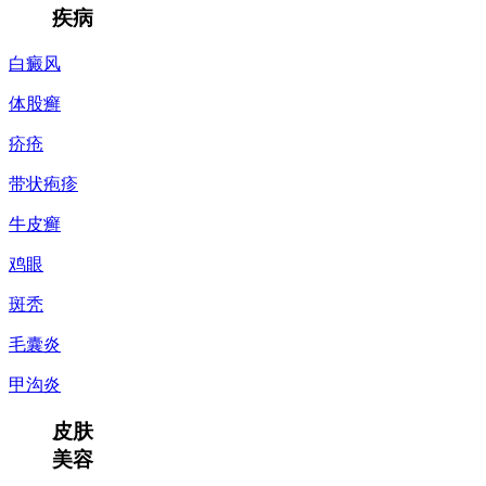
疾病
白癜风
体股癣
疥疮
带状疱疹
牛皮癣
鸡眼
斑秃
毛囊炎
甲沟炎
皮肤
美容