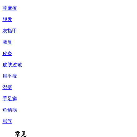
荨麻疹
脱发
灰指甲
腋臭
皮炎
皮肤过敏
扁平疣
湿疹
手足癣
鱼鳞病
脚气
常见