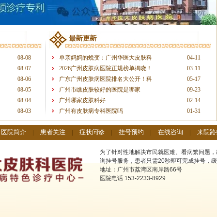
08-08
单亲妈妈的蜕变：广州华医大皮肤科
04-11
08-07
2026广州皮肤病医院正规榜单揭晓！
03-11
08-06
广东广州皮肤病医院排名大公开！科
05-17
08-05
广州市瞧皮肤较好的医院是哪家
09-23
08-04
广州哪家皮肤科好
02-14
08-03
广州有皮肤病专科医院吗
01-31
|
医院简介
|
患者关注
|
症状问诊
|
挂号预约
|
在线咨询
|
来院路
为了针对性地解决市民就医难、看病繁问题，
询挂号服务，患者只需20秒即可完成挂号，缓
地址：广州市荔湾区南岸路66号
医院电话 153-2233-8929