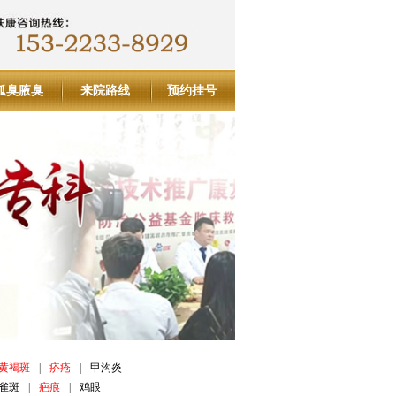
狐臭腋臭
来院路线
预约挂号
黄褐斑
|
疥疮
|
甲沟炎
雀斑
|
疤痕
|
鸡眼