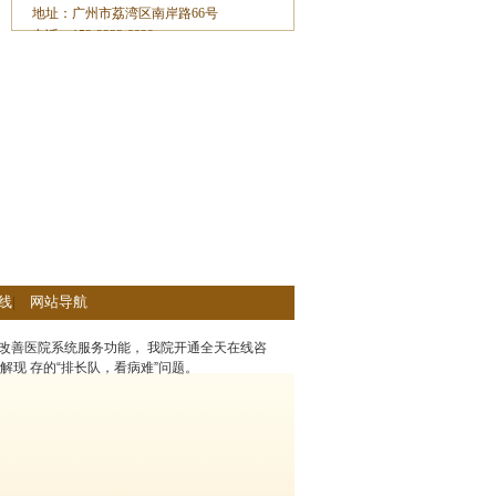
地址：广州市荔湾区南岸路66号
电话：153-2233-8929
线
|
网站导航
改善医院系统服务功能， 我院开通全天在线咨
解现 存的“排长队，看病难”问题。