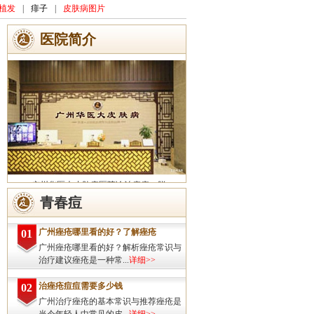
植发
|
痱子
|
皮肤病图片
医院简介
广州华医大皮肤病医院诊治痤疮、脱
发、灰指甲、荨麻疹、湿疹、皮炎、斑秃、
青春痘
皮肤过敏、扁平疣、带状疱疹、皮肤瘙痒、
皮肤过敏等皮肤疾病的治疗方面...
详细>>
广州痤疮哪里看的好？了解痤疮
01
广州痤疮哪里看的好？解析痤疮常识与
治疗建议痤疮是一种常...
详细>>
治痤疮痘痘需要多少钱
02
广州治疗痤疮的基本常识与推荐痤疮是