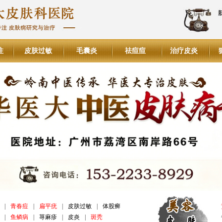
注
皮肤过敏
毛囊炎
祛痘痘
治疗皮炎
|
青春痘
|
扁平疣
|
皮肤过敏
|
体股癣
|
鱼鳞病
|
荨麻疹
|
皮炎
|
斑秃