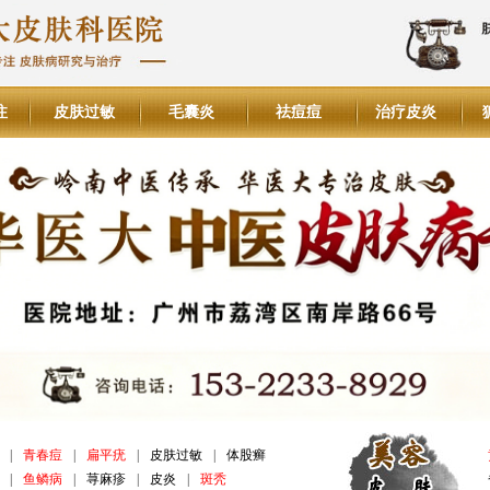
注
皮肤过敏
毛囊炎
祛痘痘
治疗皮炎
|
青春痘
|
扁平疣
|
皮肤过敏
|
体股癣
|
鱼鳞病
|
荨麻疹
|
皮炎
|
斑秃