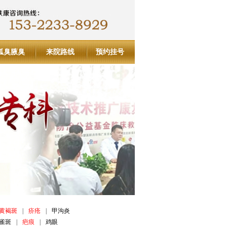
狐臭腋臭
来院路线
预约挂号
黄褐斑
|
疥疮
|
甲沟炎
雀斑
|
疤痕
|
鸡眼