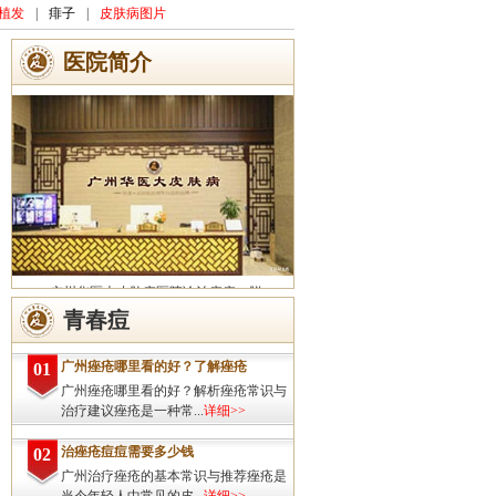
植发
|
痱子
|
皮肤病图片
医院简介
广州华医大皮肤病医院诊治痤疮、脱
发、灰指甲、荨麻疹、湿疹、皮炎、斑秃、
青春痘
皮肤过敏、扁平疣、带状疱疹、皮肤瘙痒、
皮肤过敏等皮肤疾病的治疗方面...
详细>>
广州痤疮哪里看的好？了解痤疮
01
广州痤疮哪里看的好？解析痤疮常识与
治疗建议痤疮是一种常...
详细>>
治痤疮痘痘需要多少钱
02
广州治疗痤疮的基本常识与推荐痤疮是