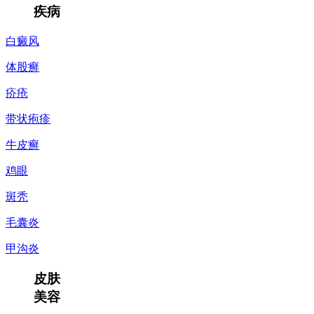
疾病
白癜风
体股癣
疥疮
带状疱疹
牛皮癣
鸡眼
斑秃
毛囊炎
甲沟炎
皮肤
美容