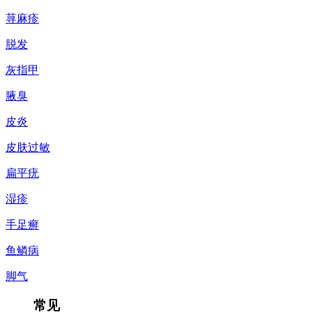
荨麻疹
脱发
灰指甲
腋臭
皮炎
皮肤过敏
扁平疣
湿疹
手足癣
鱼鳞病
脚气
常见