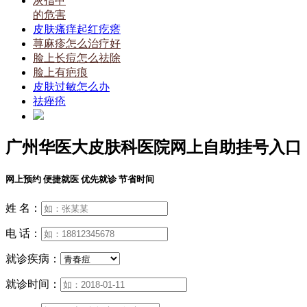
灰指甲
的危害
皮肤瘙痒起红疙瘩
荨麻疹怎么治疗好
脸上长痘怎么祛除
脸上有疤痕
皮肤过敏怎么办
祛痤疮
广州华医大皮肤科医院网上自助挂号入口
网上预约 便捷就医 优先就诊 节省时间
姓 名：
电 话：
就诊疾病：
就诊时间：