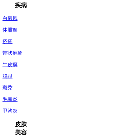
疾病
白癜风
体股癣
疥疮
带状疱疹
牛皮癣
鸡眼
斑秃
毛囊炎
甲沟炎
皮肤
美容