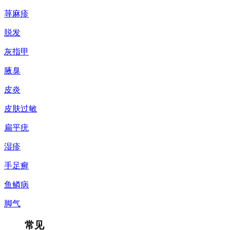
荨麻疹
脱发
灰指甲
腋臭
皮炎
皮肤过敏
扁平疣
湿疹
手足癣
鱼鳞病
脚气
常见