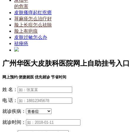
灰指甲
的危害
皮肤瘙痒起红疙瘩
荨麻疹怎么治疗好
脸上长痘怎么祛除
脸上有疤痕
皮肤过敏怎么办
祛痤疮
广州华医大皮肤科医院网上自助挂号入口
网上预约 便捷就医 优先就诊 节省时间
姓 名：
电 话：
就诊疾病：
就诊时间：