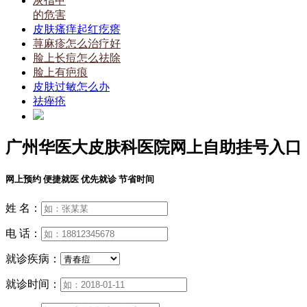
灰指甲
的危害
皮肤瘙痒起红疙瘩
荨麻疹怎么治疗好
脸上长痘怎么祛除
脸上有疤痕
皮肤过敏怎么办
祛痤疮
广州华医大皮肤科医院网上自助挂号入口
网上预约 便捷就医 优先就诊 节省时间
姓 名：
电 话：
就诊疾病：
就诊时间：