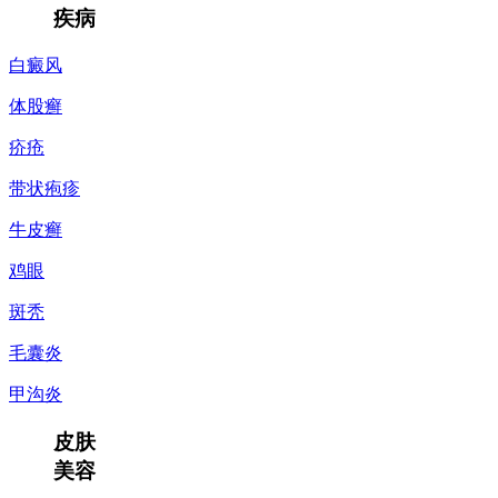
疾病
白癜风
体股癣
疥疮
带状疱疹
牛皮癣
鸡眼
斑秃
毛囊炎
甲沟炎
皮肤
美容