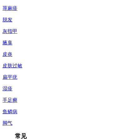
荨麻疹
脱发
灰指甲
腋臭
皮炎
皮肤过敏
扁平疣
湿疹
手足癣
鱼鳞病
脚气
常见