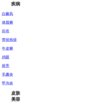
疾病
白癜风
体股癣
疥疮
带状疱疹
牛皮癣
鸡眼
斑秃
毛囊炎
甲沟炎
皮肤
美容