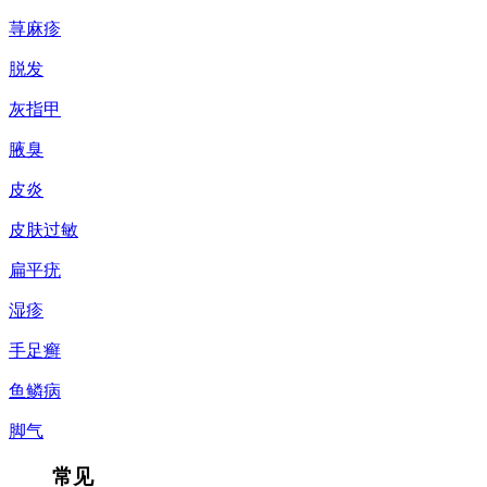
荨麻疹
脱发
灰指甲
腋臭
皮炎
皮肤过敏
扁平疣
湿疹
手足癣
鱼鳞病
脚气
常见