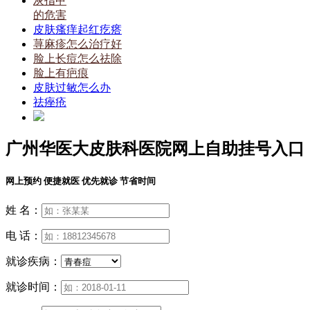
灰指甲
的危害
皮肤瘙痒起红疙瘩
荨麻疹怎么治疗好
脸上长痘怎么祛除
脸上有疤痕
皮肤过敏怎么办
祛痤疮
广州华医大皮肤科医院网上自助挂号入口
网上预约 便捷就医 优先就诊 节省时间
姓 名：
电 话：
就诊疾病：
就诊时间：