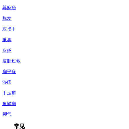
荨麻疹
脱发
灰指甲
腋臭
皮炎
皮肤过敏
扁平疣
湿疹
手足癣
鱼鳞病
脚气
常见