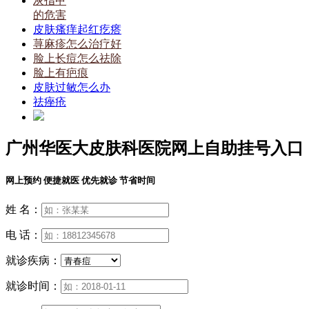
灰指甲
的危害
皮肤瘙痒起红疙瘩
荨麻疹怎么治疗好
脸上长痘怎么祛除
脸上有疤痕
皮肤过敏怎么办
祛痤疮
广州华医大皮肤科医院网上自助挂号入口
网上预约 便捷就医 优先就诊 节省时间
姓 名：
电 话：
就诊疾病：
就诊时间：