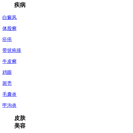
疾病
白癜风
体股癣
疥疮
带状疱疹
牛皮癣
鸡眼
斑秃
毛囊炎
甲沟炎
皮肤
美容