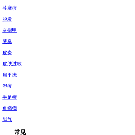
荨麻疹
脱发
灰指甲
腋臭
皮炎
皮肤过敏
扁平疣
湿疹
手足癣
鱼鳞病
脚气
常见