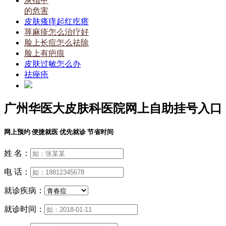
灰指甲
的危害
皮肤瘙痒起红疙瘩
荨麻疹怎么治疗好
脸上长痘怎么祛除
脸上有疤痕
皮肤过敏怎么办
祛痤疮
广州华医大皮肤科医院网上自助挂号入口
网上预约 便捷就医 优先就诊 节省时间
姓 名：
电 话：
就诊疾病：
就诊时间：