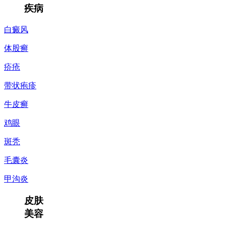
疾病
白癜风
体股癣
疥疮
带状疱疹
牛皮癣
鸡眼
斑秃
毛囊炎
甲沟炎
皮肤
美容