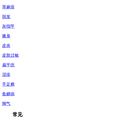
荨麻疹
脱发
灰指甲
腋臭
皮炎
皮肤过敏
扁平疣
湿疹
手足癣
鱼鳞病
脚气
常见