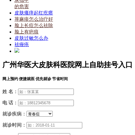
灰指甲
的危害
皮肤瘙痒起红疙瘩
荨麻疹怎么治疗好
脸上长痘怎么祛除
脸上有疤痕
皮肤过敏怎么办
祛痤疮
广州华医大皮肤科医院网上自助挂号入口
网上预约 便捷就医 优先就诊 节省时间
姓 名：
电 话：
就诊疾病：
就诊时间：