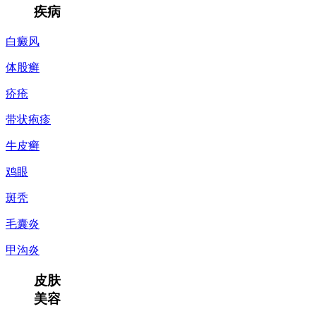
疾病
白癜风
体股癣
疥疮
带状疱疹
牛皮癣
鸡眼
斑秃
毛囊炎
甲沟炎
皮肤
美容