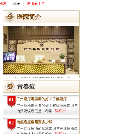
植发
|
痱子
|
皮肤病图片
医院简介
广州华医大皮肤病医院诊治痤疮、脱
发、灰指甲、荨麻疹、湿疹、皮炎、斑秃、
青春痘
皮肤过敏、扁平疣、带状疱疹、皮肤瘙痒、
皮肤过敏等皮肤疾病的治疗方面...
详细>>
广州痤疮哪里看的好？了解痤疮
01
广州痤疮哪里看的好？解析痤疮常识与
治疗建议痤疮是一种常...
详细>>
治痤疮痘痘需要多少钱
02
广州治疗痤疮的基本常识与推荐痤疮是