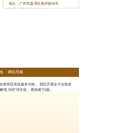
地址：广州市荔湾区南岸路66号
电话：153-2233-8929
线
|
网站导航
改善医院系统服务功能， 我院开通全天在线咨
解现 存的“排长队，看病难”问题。