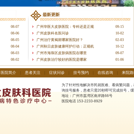
08-07
广州华医大皮肤医院：专科还是正规
09-15
08-06
广州皮肤科名医问诊
10-02
08-05
广州治疗黄褐斑哪家医院好？
02-03
08-04
广州秋日皮肤健康呵护行动：正规机
10-12
08-03
广州市海珠区皮肤病医院在哪里
09-07
08-02
广州皮肤治疗较好的医院是哪家
01-06
|
医院简介
|
患者关注
|
症状问诊
|
挂号预约
|
在线咨询
|
来院路
为了针对性地解决市民就医难、看病繁问题，
询挂号服务，患者只需20秒即可完成挂号，缓
地址：广州市荔湾区南岸路66号
医院电话 153-2233-8929