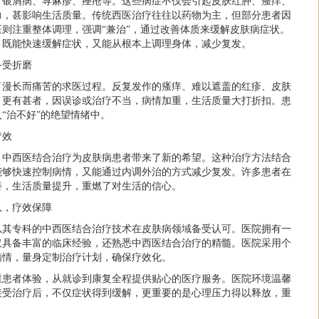
、银屑病、荨麻疹、痤疮等。这些病症不仅会引起皮肤红肿、瘙痒、
力，甚影响生活质量。传统西医治疗往往以药物为主，但部分患者因
则注重整体调理，强调“兼治”，通过改善体质来缓解皮肤病症状。
，既能快速缓解症状，又能从根本上调理身体，减少复发。
备受折磨
了漫长而痛苦的求医过程。反复发作的瘙痒、难以遮盖的红疹、皮肤
。更有甚者，因误诊或治疗不当，病情加重，生活质量大打折扣。患
“治不好”的绝望情绪中。
疗效
，中西医结合治疗为皮肤病患者带来了新的希望。这种治疗方法结合
能够快速控制病情，又能通过内调外治的方式减少复发。许多患者在
善，生活质量提升，重燃了对生活的信心。
队，疗效保障
以其专科的中西医结合治疗技术在皮肤病领域备受认可。医院拥有一
仅具备丰富的临床经验，还熟悉中西医结合治疗的精髓。医院采用个
病情，量身定制治疗计划，确保疗效化。
重患者体验，从就诊到康复全程提供贴心的医疗服务。医院环境温馨
接受治疗后，不仅症状得到缓解，更重要的是心理压力得以释放，重