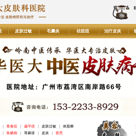
注
皮肤过敏
毛囊炎
祛痘痘
治疗皮炎
|
青春痘
|
扁平疣
|
皮肤过敏
|
体股癣
|
鱼鳞病
|
荨麻疹
|
皮炎
|
斑秃