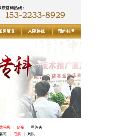
狐臭腋臭
来院路线
预约挂号
黄褐斑
|
疥疮
|
甲沟炎
雀斑
|
疤痕
|
鸡眼