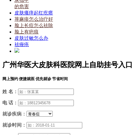
灰指甲
的危害
皮肤瘙痒起红疙瘩
荨麻疹怎么治疗好
脸上长痘怎么祛除
脸上有疤痕
皮肤过敏怎么办
祛痤疮
广州华医大皮肤科医院网上自助挂号入口
网上预约 便捷就医 优先就诊 节省时间
姓 名：
电 话：
就诊疾病：
就诊时间：