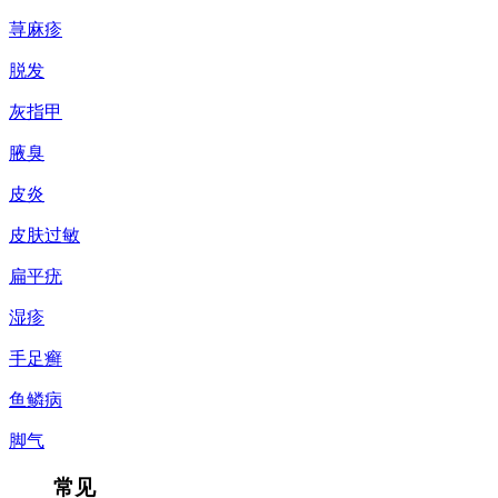
荨麻疹
脱发
灰指甲
腋臭
皮炎
皮肤过敏
扁平疣
湿疹
手足癣
鱼鳞病
脚气
常见