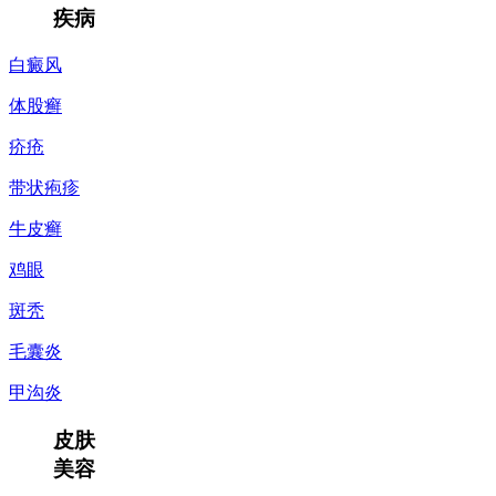
疾病
白癜风
体股癣
疥疮
带状疱疹
牛皮癣
鸡眼
斑秃
毛囊炎
甲沟炎
皮肤
美容