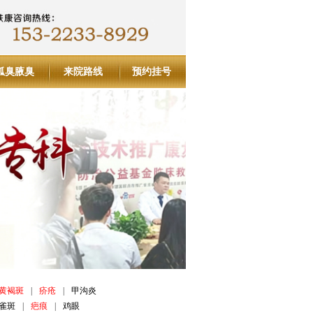
狐臭腋臭
来院路线
预约挂号
黄褐斑
|
疥疮
|
甲沟炎
雀斑
|
疤痕
|
鸡眼