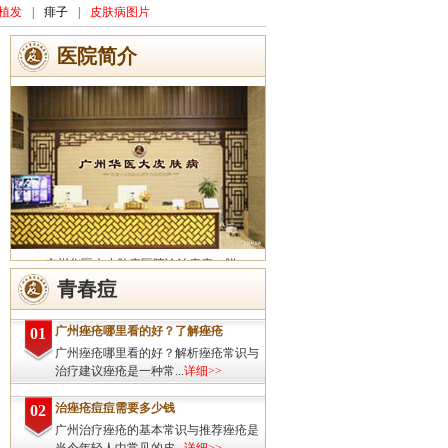
植发
|
痱子
|
皮肤病图片
医院简介
广州华医大皮肤病医院诊治痤疮、脱
发、灰指甲、荨麻疹、湿疹、皮炎、斑秃、
青春痘
皮肤过敏、扁平疣、带状疱疹、皮肤瘙痒、
皮肤过敏等皮肤疾病的治疗方面...
详细>>
广州痤疮哪里看的好？了解痤疮
01
广州痤疮哪里看的好？解析痤疮常识与
治疗建议痤疮是一种常...
详细>>
治痤疮痘痘需要多少钱
02
广州治疗痤疮的基本常识与推荐痤疮是