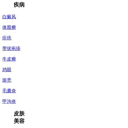
疾病
白癜风
体股癣
疥疮
带状疱疹
牛皮癣
鸡眼
斑秃
毛囊炎
甲沟炎
皮肤
美容