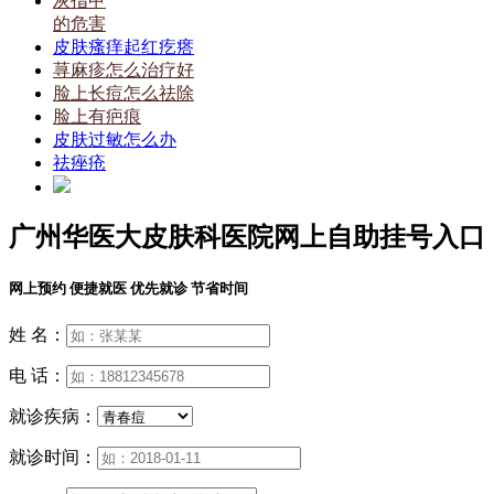
灰指甲
的危害
皮肤瘙痒起红疙瘩
荨麻疹怎么治疗好
脸上长痘怎么祛除
脸上有疤痕
皮肤过敏怎么办
祛痤疮
广州华医大皮肤科医院网上自助挂号入口
网上预约 便捷就医 优先就诊 节省时间
姓 名：
电 话：
就诊疾病：
就诊时间：