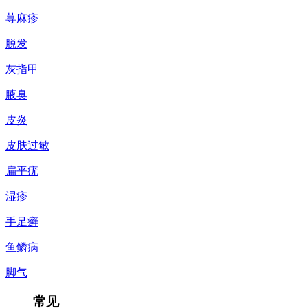
荨麻疹
脱发
灰指甲
腋臭
皮炎
皮肤过敏
扁平疣
湿疹
手足癣
鱼鳞病
脚气
常见