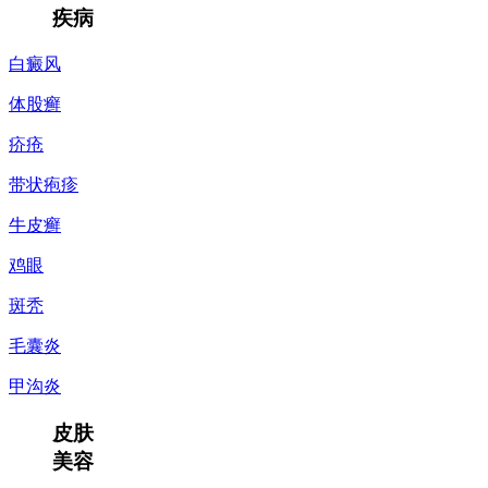
疾病
白癜风
体股癣
疥疮
带状疱疹
牛皮癣
鸡眼
斑秃
毛囊炎
甲沟炎
皮肤
美容