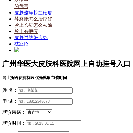
灰指甲
的危害
皮肤瘙痒起红疙瘩
荨麻疹怎么治疗好
脸上长痘怎么祛除
脸上有疤痕
皮肤过敏怎么办
祛痤疮
广州华医大皮肤科医院网上自助挂号入口
网上预约 便捷就医 优先就诊 节省时间
姓 名：
电 话：
就诊疾病：
就诊时间：