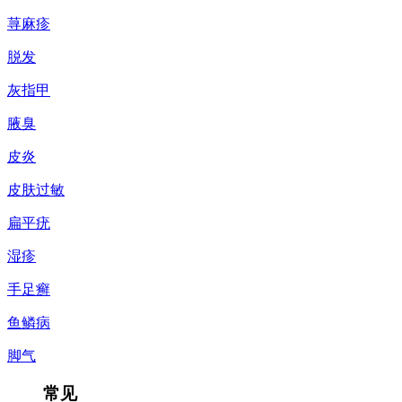
荨麻疹
脱发
灰指甲
腋臭
皮炎
皮肤过敏
扁平疣
湿疹
手足癣
鱼鳞病
脚气
常见