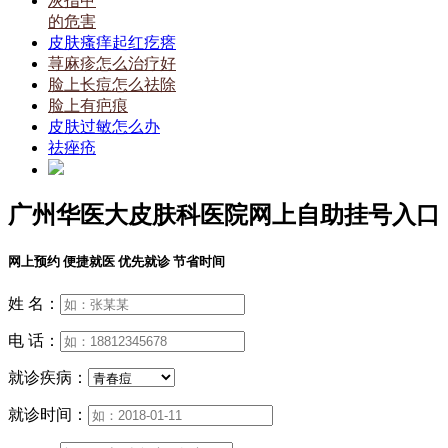
灰指甲
的危害
皮肤瘙痒起红疙瘩
荨麻疹怎么治疗好
脸上长痘怎么祛除
脸上有疤痕
皮肤过敏怎么办
祛痤疮
广州华医大皮肤科医院网上自助挂号入口
网上预约 便捷就医 优先就诊 节省时间
姓 名：
电 话：
就诊疾病：
就诊时间：