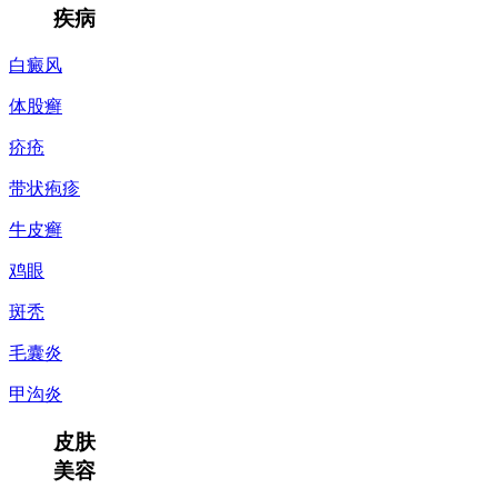
疾病
白癜风
体股癣
疥疮
带状疱疹
牛皮癣
鸡眼
斑秃
毛囊炎
甲沟炎
皮肤
美容