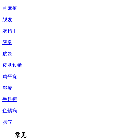
荨麻疹
脱发
灰指甲
腋臭
皮炎
皮肤过敏
扁平疣
湿疹
手足癣
鱼鳞病
脚气
常见