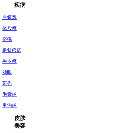
疾病
白癜风
体股癣
疥疮
带状疱疹
牛皮癣
鸡眼
斑秃
毛囊炎
甲沟炎
皮肤
美容