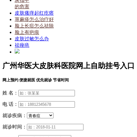
灰指甲
的危害
皮肤瘙痒起红疙瘩
荨麻疹怎么治疗好
脸上长痘怎么祛除
脸上有疤痕
皮肤过敏怎么办
祛痤疮
广州华医大皮肤科医院网上自助挂号入口
网上预约 便捷就医 优先就诊 节省时间
姓 名：
电 话：
就诊疾病：
就诊时间：