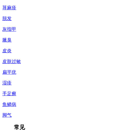
荨麻疹
脱发
灰指甲
腋臭
皮炎
皮肤过敏
扁平疣
湿疹
手足癣
鱼鳞病
脚气
常见