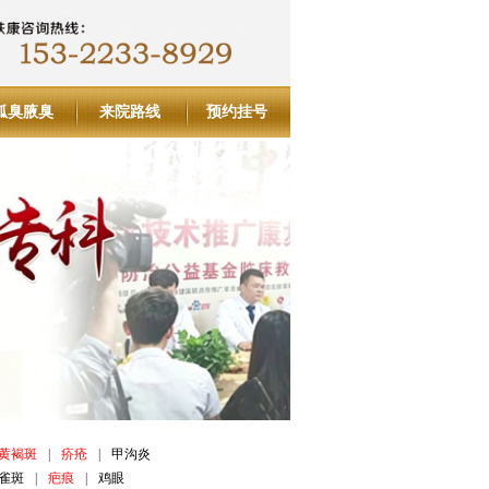
狐臭腋臭
来院路线
预约挂号
黄褐斑
|
疥疮
|
甲沟炎
雀斑
|
疤痕
|
鸡眼