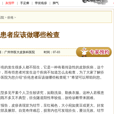
|
灰指甲
|
手足癣
|
带状疱疹
|
脚气
医院
>
疥疮
>
患者应该做哪些检查
源：广州华医大皮肤科医院
时间：07-03
疥疮的发生很多人都不陌生，它是一种有着传染性的皮肤疾病，这个
作，而有些患者对发生这个疾病不知道怎么去检查，为了大家了解疥
医院为您介绍“疥疮患者应该做哪些检查呢？”希望可以帮助到您。
该型多见平素个人卫生较讲究，如勤洗澡、勤换衣服。这种人若罹患
损既不多又不典型，疥虫隧道阳性率较低，故给诊断带来困难。
有报告，皮疹表现皆为结节，呈红褐色，大小宛如黄豆或更大。好发
腹部及腋部。自觉奇痒难忍，损害内也可发现疥虫，屡治无效。结节