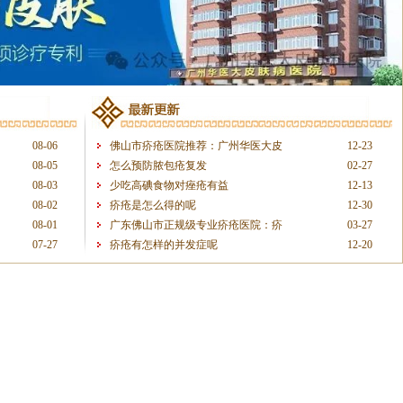
08-06
佛山市疥疮医院推荐：广州华医大皮
12-23
08-05
怎么预防脓包疮复发
02-27
08-03
少吃高碘食物对痤疮有益
12-13
08-02
疥疮是怎么得的呢
12-30
08-01
广东佛山市正规级专业疥疮医院：疥
03-27
07-27
疥疮有怎样的并发症呢
12-20