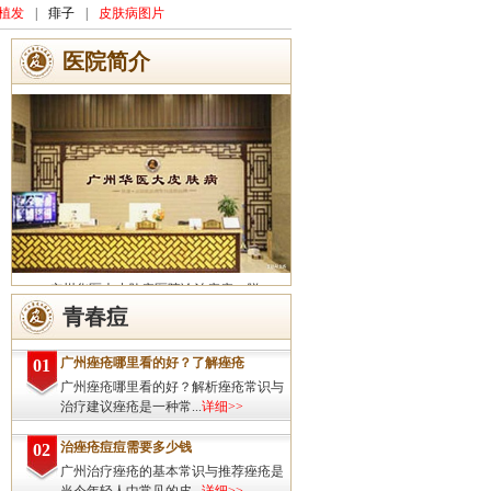
植发
|
痱子
|
皮肤病图片
医院简介
广州华医大皮肤病医院诊治痤疮、脱
发、灰指甲、荨麻疹、湿疹、皮炎、斑秃、
青春痘
皮肤过敏、扁平疣、带状疱疹、皮肤瘙痒、
皮肤过敏等皮肤疾病的治疗方面...
详细>>
广州痤疮哪里看的好？了解痤疮
01
广州痤疮哪里看的好？解析痤疮常识与
治疗建议痤疮是一种常...
详细>>
治痤疮痘痘需要多少钱
02
广州治疗痤疮的基本常识与推荐痤疮是