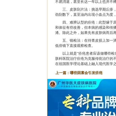
不易消退，甚至长达一年以上也并不
三、皮肤刮片法：挑选早期丘疹
劲刮数下，直至油内出现小血点为度
四、难辨认型的疥疮：此型缘于
和体征有些改善，但本病的感染和传
淆。除此之外，如果先有皮肤病而后
五、镜检法：在待查皮损上加一滴
低倍镜下直接观察检查。
以上就是“疥疮患者应该做哪些检
肤科医院治疗疥疮为克服传统治疗的
在祖国医学理论基础上融入现代医学
上一篇：
哪些因素会引发疥疮