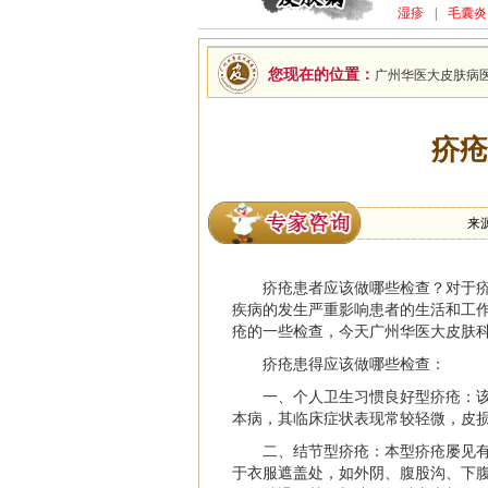
湿疹
|
毛囊炎
您现在的位置：
广州华医大皮肤病
疥疮
来
疥疮患者应该做哪些检查？对于
疾病的发生严重影响患者的生活和工
疮的一些检查，今天广州华医大皮肤科
疥疮患得应该做哪些检查：
一、个人卫生习惯良好型疥疮：
本病，其临床症状表现常较轻微，皮
二、结节型疥疮：本型疥疮屡见
于衣服遮盖处，如外阴、腹股沟、下