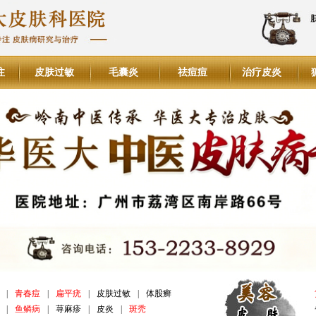
注
皮肤过敏
毛囊炎
祛痘痘
治疗皮炎
|
青春痘
|
扁平疣
|
皮肤过敏
|
体股癣
|
鱼鳞病
|
荨麻疹
|
皮炎
|
斑秃