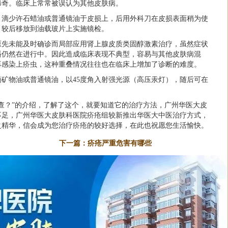
稀奇。临床上常常被误认为其他皮肤病。
，滴少许石蜡油或普通镜油于皮损上，后用外科刀在皮损表面稍为使
，较后移放到油载玻片上实施镜检。
原先未能及时确诊而局部应用肾上腺皮质类固醇激素治疗，虽然症状
播仍然在进行中。因此造成临床表现不典型，容易与其他皮肤病混
再感染上疥虫，这种重叠情况往往也在临床上增加了诊断的难度。
矿物油或普通镜油，以45度角入射强光源（高压汞灯），随后可在
查？”的介绍，了解了这个，就要知道它的治疗方法，广州华医大皮
不足，广州华医大皮肤科医院疥疮组较新推出华医大中医治疗方式，
之精华，信会成为您治疗疥疮的较好选择，在此也祝愿您生活愉快。
下一篇：
疥疮严重危害有哪些