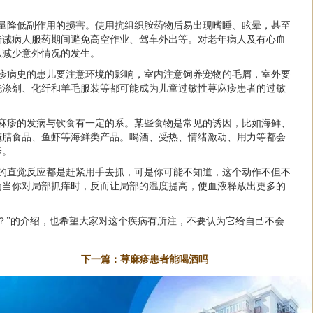
尽量降低副作用的损害。使用抗组织胺药物后易出现嗜睡、眩晕，甚至
告诫病人服药期间避免高空作业、驾车外出等。对老年病人及有心血
以减少意外情况的发生。
麻疹病史的患儿要注意环境的影响，室内注意饲养宠物的毛屑，室外要
洗涤剂、化纤和羊毛服装等都可能成为儿童过敏性荨麻疹患者的过敏
荨麻疹的发病与饮食有一定的系。某些食物是常见的诱因，比如海鲜、
腌腊食品、鱼虾等海鲜类产品。喝酒、受热、情绪激动、用力等都会
疹。
痒的直觉反应都是赶紧用手去抓，可是你可能不知道，这个动作不但不
为当你对局部抓痒时，反而让局部的温度提高，使血液释放出更多的
？”的介绍，也希望大家对这个疾病有所注，不要认为它给自己不会
下一篇：
荨麻疹患者能喝酒吗