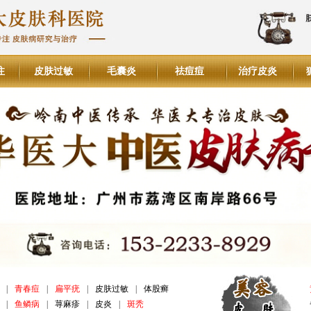
注
皮肤过敏
毛囊炎
祛痘痘
治疗皮炎
|
青春痘
|
扁平疣
|
皮肤过敏
|
体股癣
|
鱼鳞病
|
荨麻疹
|
皮炎
|
斑秃