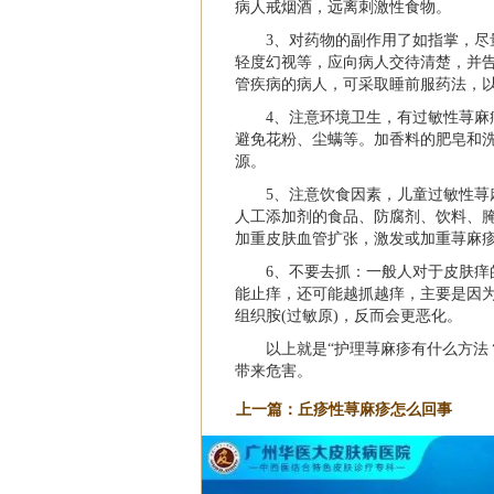
病人戒烟酒，远离刺激性食物。
3、对药物的副作用了如指掌，
轻度幻视等，应向病人交待清楚，并
管疾病的病人，可采取睡前服药法，
4、注意环境卫生，有过敏性荨
避免花粉、尘螨等。加香料的肥皂和
源。
5、注意饮食因素，儿童过敏性
人工添加剂的食品、防腐剂、饮料、
加重皮肤血管扩张，激发或加重荨麻
6、不要去抓：一般人对于皮肤
能止痒，还可能越抓越痒，主要是因
组织胺(过敏原)，反而会更恶化。
以上就是“护理荨麻疹有什么方法
带来危害。
上一篇：
丘疹性荨麻疹怎么回事