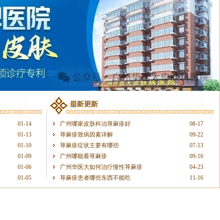
01-14
广州哪家皮肤科治荨麻疹好
08-17
01-13
荨麻疹致病因素详解
09-22
01-10
荨麻疹症状主要有哪些
07-13
01-09
广州哪能看荨麻疹
09-16
01-06
广州华医大如何治疗慢性荨麻疹
04-23
01-05
荨麻疹患者哪些东西不能吃
11-16