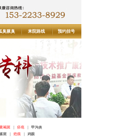
狐臭腋臭
来院路线
预约挂号
黄褐斑
|
疥疮
|
甲沟炎
雀斑
|
疤痕
|
鸡眼