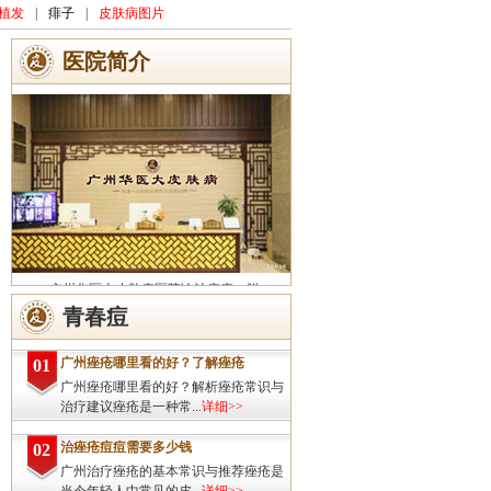
植发
|
痱子
|
皮肤病图片
医院简介
广州华医大皮肤病医院诊治痤疮、脱
发、灰指甲、荨麻疹、湿疹、皮炎、斑秃、
青春痘
皮肤过敏、扁平疣、带状疱疹、皮肤瘙痒、
皮肤过敏等皮肤疾病的治疗方面...
详细>>
广州痤疮哪里看的好？了解痤疮
01
广州痤疮哪里看的好？解析痤疮常识与
治疗建议痤疮是一种常...
详细>>
治痤疮痘痘需要多少钱
02
广州治疗痤疮的基本常识与推荐痤疮是