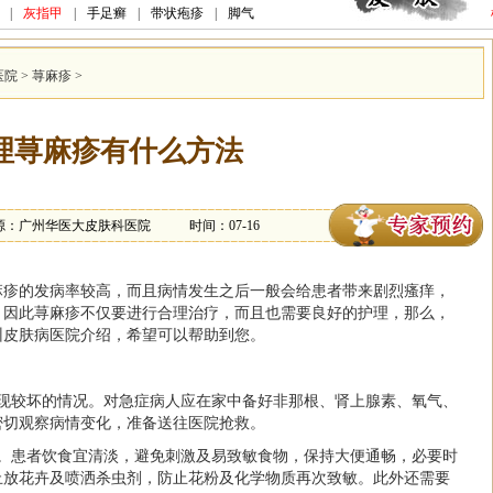
|
灰指甲
|
手足癣
|
带状疱疹
|
脚气
医院
>
荨麻疹
>
理荨麻疹有什么方法
源：广州华医大皮肤科医院
时间：07-16
麻疹的发病率较高，而且病情发生之后一般会给患者带来剧烈瘙痒，
，因此荨麻疹不仅要进行合理治疗，而且也需要良好的护理，那么，
州皮肤病医院
介绍，希望可以帮助到您。
出现较坏的情况。对急症病人应在家中备好非那根、肾上腺素、氧气、
密切观察病情变化，准备送往医院抢救。
备。患者饮食宜清淡，避免刺激及易致敏食物，保持大便通畅，必要时
止放花卉及喷洒杀虫剂，防止花粉及化学物质再次致敏。此外还需要