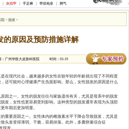
|
灰指甲
|
手足癣
|
带状疱疹
|
脚气
医院
>
脱发
>
发的原因及预防措施详解
源：广州华医大皮肤科医院
时间：03-19
其是在现代社会，越来越多的女性在较年轻的年龄就出现了不同程度
貌，还可能对心理健康产生负面影响。那么，女性脱发的原因是什么
见原因之一。女性的脱发往往与家族遗传有关，尤其是母系中的脱发
现脱发，女性也更容易受到影响。这种类型的脱发通常表现为头顶部
在更年期后更加明显。
发的重要原因之一。女性体内的雌激素水平下降会导致脱发，尤其是
导致头发变得薄弱、干脆，容易掉落。此外，多囊卵巢综合征
发脱发。