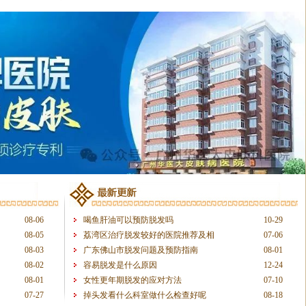
详解脱发问题_广州皮肤科
08-06
喝鱼肝油可以预防脱发吗
10-29
08-05
荔湾区治疗脱发较好的医院推荐及相
07-06
08-03
广东佛山市脱发问题及预防指南
08-01
08-02
容易脱发是什么原因
12-24
08-01
女性更年期脱发的应对方法
07-10
07-27
掉头发看什么科室做什么检查好呢
08-18