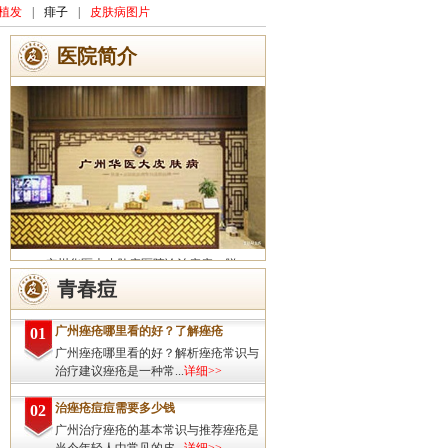
植发
|
痱子
|
皮肤病图片
医院简介
广州华医大皮肤病医院诊治痤疮、脱
发、灰指甲、荨麻疹、湿疹、皮炎、斑秃、
青春痘
皮肤过敏、扁平疣、带状疱疹、皮肤瘙痒、
皮肤过敏等皮肤疾病的治疗方面...
详细>>
广州痤疮哪里看的好？了解痤疮
01
广州痤疮哪里看的好？解析痤疮常识与
治疗建议痤疮是一种常...
详细>>
治痤疮痘痘需要多少钱
02
广州治疗痤疮的基本常识与推荐痤疮是