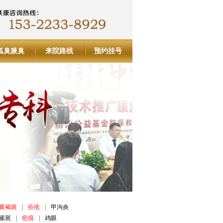
狐臭腋臭
来院路线
预约挂号
黄褐斑
|
疥疮
|
甲沟炎
雀斑
|
疤痕
|
鸡眼