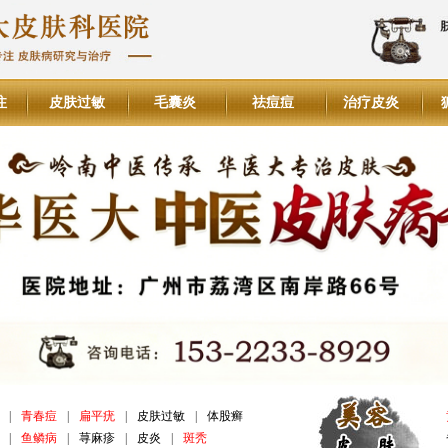
注
皮肤过敏
毛囊炎
祛痘痘
治疗皮炎
|
青春痘
|
扁平疣
|
皮肤过敏
|
体股癣
|
鱼鳞病
|
荨麻疹
|
皮炎
|
斑秃