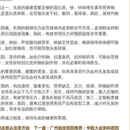
因之一。头发的健康需要足够的蛋白质、铁、锌和维生素等营养物
其是蛋白质和铁，会导致头发干枯、脆弱，甚掉落。因此，保持均衡
要因素。长期的精神压力会导致体内皮质醇水平升高，皮质醇会抑制
从而出现脱发现象。因此，有效管理压力对预防脱发非常重要。
脱发。例如，甲状腺功能异常、铁缺乏性贫血、糖尿病等疾病都可能
病，如红斑狼疮，也可能导致头发掉落。
原因。某些药物，如化疗药物、抗凝血药、抗抑郁药等，可能会导致
时，女性应特别注意药物的副作用，并在必要时咨询医生。
长的重要因素。频繁的烫发、染发、吹风等美容行为会对头发造成损
度使用造型产品也会对头发造成伤害。
方面的，包括遗传、激素变化、营养缺乏、压力、疾病、药物副作用
，女性应从以下几个方面入手：首先，保持均衡的饮食，摄入足够的
；其次，有效管理压力，避免长期处于高压状态；第三，定期检查健
发的疾病；第四，避免过度使用美容产品和造型工具，减少对头发的
就医，寻求专业的医疗帮助。
防和减少脱发，保持头发的健康和美观。
康皮肤从这里开始
下一篇：
广州脱发医院推荐：华医大皮肤科医院