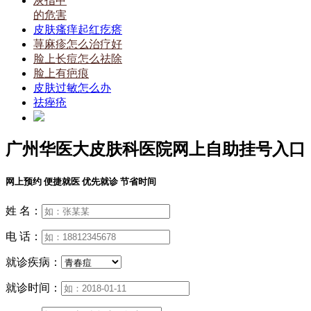
灰指甲
的危害
皮肤瘙痒起红疙瘩
荨麻疹怎么治疗好
脸上长痘怎么祛除
脸上有疤痕
皮肤过敏怎么办
祛痤疮
广州华医大皮肤科医院网上自助挂号入口
网上预约 便捷就医 优先就诊 节省时间
姓 名：
电 话：
就诊疾病：
就诊时间：