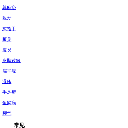
荨麻疹
脱发
灰指甲
腋臭
皮炎
皮肤过敏
扁平疣
湿疹
手足癣
鱼鳞病
脚气
常见