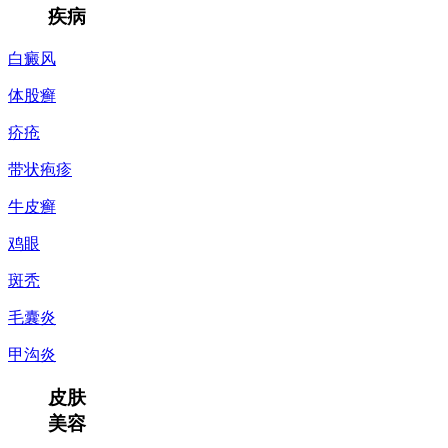
疾病
白癜风
体股癣
疥疮
带状疱疹
牛皮癣
鸡眼
斑秃
毛囊炎
甲沟炎
皮肤
美容