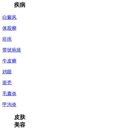
疾病
白癜风
体股癣
疥疮
带状疱疹
牛皮癣
鸡眼
斑秃
毛囊炎
甲沟炎
皮肤
美容