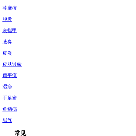
荨麻疹
脱发
灰指甲
腋臭
皮炎
皮肤过敏
扁平疣
湿疹
手足癣
鱼鳞病
脚气
常见