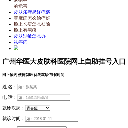
灰指甲
的危害
皮肤瘙痒起红疙瘩
荨麻疹怎么治疗好
脸上长痘怎么祛除
脸上有疤痕
皮肤过敏怎么办
祛痤疮
广州华医大皮肤科医院网上自助挂号入口
网上预约 便捷就医 优先就诊 节省时间
姓 名：
电 话：
就诊疾病：
就诊时间：