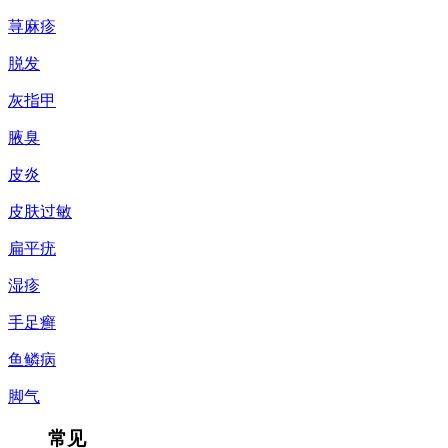
荨麻疹
脱发
灰指甲
腋臭
皮炎
皮肤过敏
扁平疣
湿疹
手足癣
鱼鳞病
脚气
常见