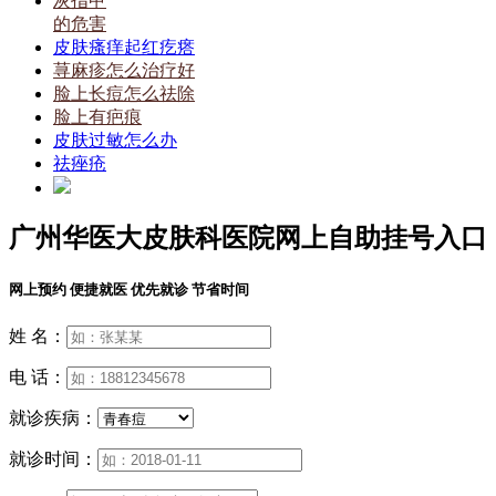
灰指甲
的危害
皮肤瘙痒起红疙瘩
荨麻疹怎么治疗好
脸上长痘怎么祛除
脸上有疤痕
皮肤过敏怎么办
祛痤疮
广州华医大皮肤科医院网上自助挂号入口
网上预约 便捷就医 优先就诊 节省时间
姓 名：
电 话：
就诊疾病：
就诊时间：