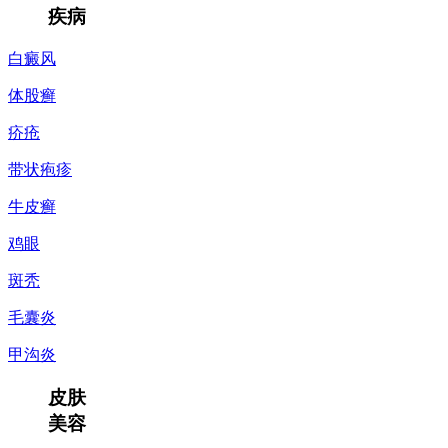
疾病
白癜风
体股癣
疥疮
带状疱疹
牛皮癣
鸡眼
斑秃
毛囊炎
甲沟炎
皮肤
美容