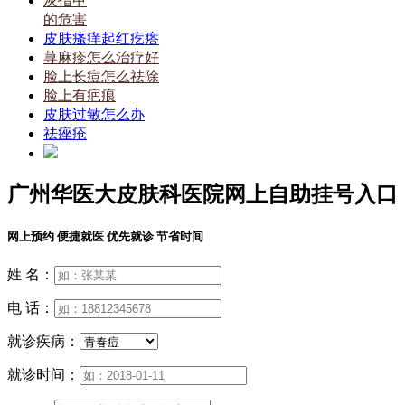
灰指甲
的危害
皮肤瘙痒起红疙瘩
荨麻疹怎么治疗好
脸上长痘怎么祛除
脸上有疤痕
皮肤过敏怎么办
祛痤疮
广州华医大皮肤科医院网上自助挂号入口
网上预约 便捷就医 优先就诊 节省时间
姓 名：
电 话：
就诊疾病：
就诊时间：