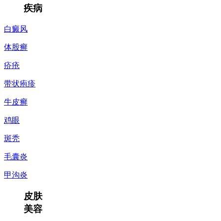
疾病
白癜风
体股癣
疥疮
带状疱疹
牛皮癣
鸡眼
斑秃
毛囊炎
甲沟炎
皮肤
美容