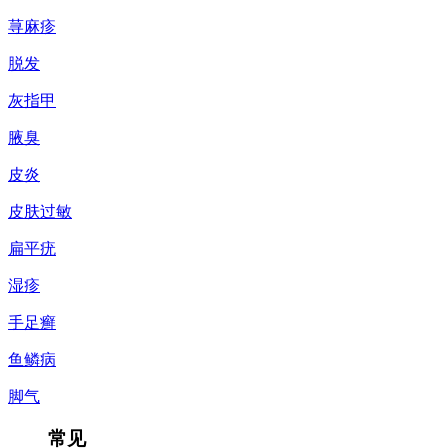
荨麻疹
脱发
灰指甲
腋臭
皮炎
皮肤过敏
扁平疣
湿疹
手足癣
鱼鳞病
脚气
常见