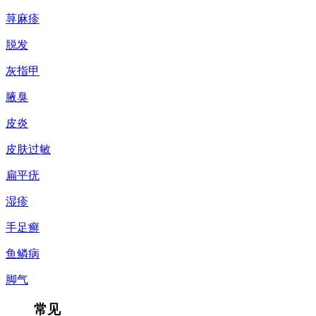
荨麻疹
脱发
灰指甲
腋臭
皮炎
皮肤过敏
扁平疣
湿疹
手足癣
鱼鳞病
脚气
常见