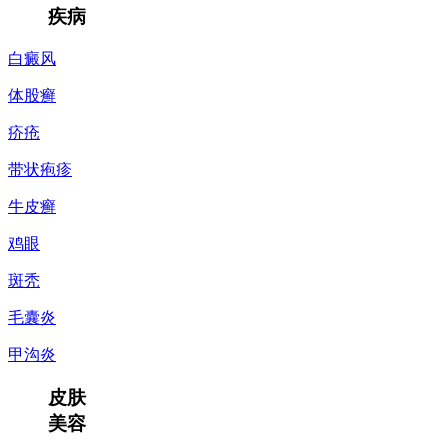
疾病
白癜风
体股癣
疥疮
带状疱疹
牛皮癣
鸡眼
斑秃
毛囊炎
甲沟炎
皮肤
美容