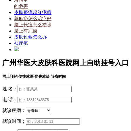
灰指甲
的危害
皮肤瘙痒起红疙瘩
荨麻疹怎么治疗好
脸上长痘怎么祛除
脸上有疤痕
皮肤过敏怎么办
祛痤疮
广州华医大皮肤科医院网上自助挂号入口
网上预约 便捷就医 优先就诊 节省时间
姓 名：
电 话：
就诊疾病：
就诊时间：