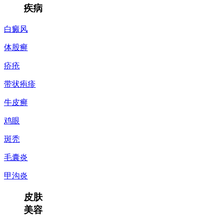
疾病
白癜风
体股癣
疥疮
带状疱疹
牛皮癣
鸡眼
斑秃
毛囊炎
甲沟炎
皮肤
美容