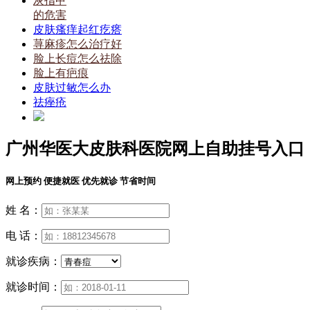
灰指甲
的危害
皮肤瘙痒起红疙瘩
荨麻疹怎么治疗好
脸上长痘怎么祛除
脸上有疤痕
皮肤过敏怎么办
祛痤疮
广州华医大皮肤科医院网上自助挂号入口
网上预约 便捷就医 优先就诊 节省时间
姓 名：
电 话：
就诊疾病：
就诊时间：