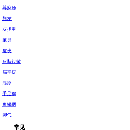
荨麻疹
脱发
灰指甲
腋臭
皮炎
皮肤过敏
扁平疣
湿疹
手足癣
鱼鳞病
脚气
常见