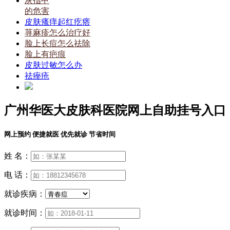
灰指甲
的危害
皮肤瘙痒起红疙瘩
荨麻疹怎么治疗好
脸上长痘怎么祛除
脸上有疤痕
皮肤过敏怎么办
祛痤疮
广州华医大皮肤科医院网上自助挂号入口
网上预约 便捷就医 优先就诊 节省时间
姓 名：
电 话：
就诊疾病：
就诊时间：