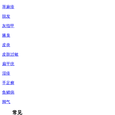
荨麻疹
脱发
灰指甲
腋臭
皮炎
皮肤过敏
扁平疣
湿疹
手足癣
鱼鳞病
脚气
常见