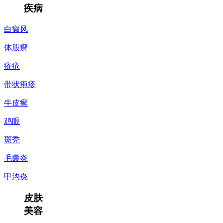
疾病
白癜风
体股癣
疥疮
带状疱疹
牛皮癣
鸡眼
斑秃
毛囊炎
甲沟炎
皮肤
美容