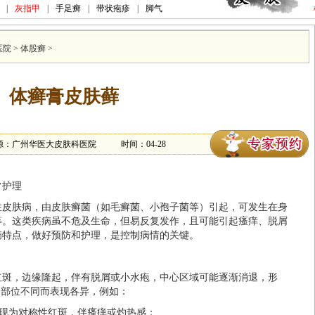
|
灰指甲
|
手足癣
|
带状疱疹
|
脚气
医院
>
体股癣
>
体癣膏皮肤藓
源：广州华医大皮肤科医院
时间：04-28
常护理
性皮肤病，由皮肤癣菌（如毛癣菌、小孢子菌等）引起，可发生在身
等。这类疾病虽不危及生命，但易反复发作，且可能引起瘙痒、脱屑
病特点，做好预防和护理，是控制病情的关键。
红斑，边缘隆起，伴有脱屑或小水疱，中心区域可能逐渐消退，形
染部位不同而表现各异，例如：
表现为对称性红斑，伴瘙痒或灼热感；