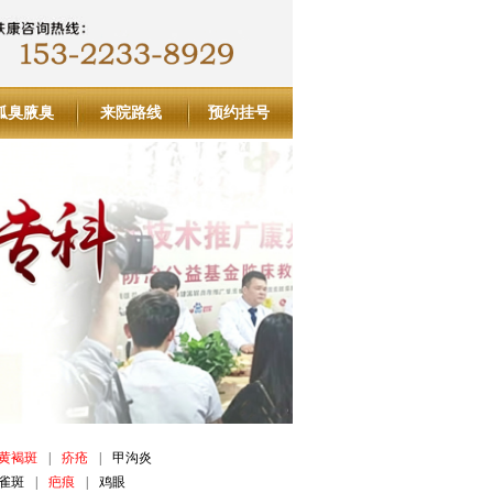
狐臭腋臭
来院路线
预约挂号
黄褐斑
|
疥疮
|
甲沟炎
雀斑
|
疤痕
|
鸡眼