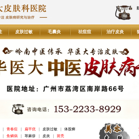
注
皮肤过敏
毛囊炎
祛痘痘
治疗皮炎
|
青春痘
|
扁平疣
|
皮肤过敏
|
体股癣
|
鱼鳞病
|
荨麻疹
|
皮炎
|
斑秃