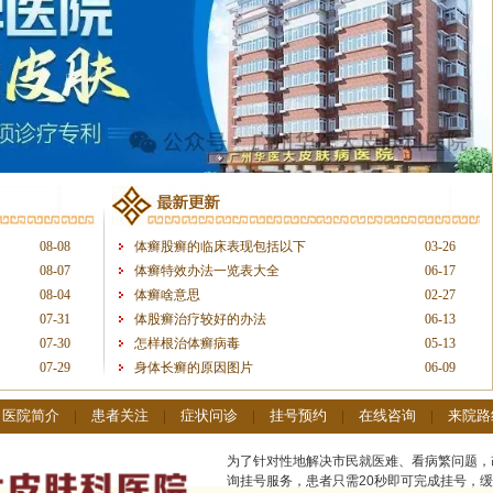
08-08
体癣股癣的临床表现包括以下
03-26
08-07
体癣特效办法一览表大全
06-17
08-04
体癣啥意思
02-27
07-31
体股癣治疗较好的办法
06-13
07-30
怎样根治体癣病毒
05-13
07-29
身体长癣的原因图片
06-09
|
医院简介
|
患者关注
|
症状问诊
|
挂号预约
|
在线咨询
|
来院路
为了针对性地解决市民就医难、看病繁问题，
询挂号服务，患者只需20秒即可完成挂号，缓