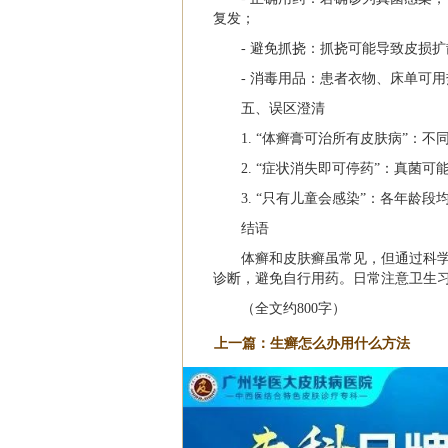
复发；
- 避免抓挠：抓挠可能导致皮损
- 消毒用品：患者衣物、床单可
五、误区澄清
1. “体癣膏可治所有皮肤病”：
2. “症状消失即可停药”：真菌
3. “只有儿童会感染”：各年龄
结语
体癣和皮肤癣虽常见，但通过科
诊断，避免自行用药。日常注意卫生
（全文约800字）
上一篇：
生癣怎么办用什么方法