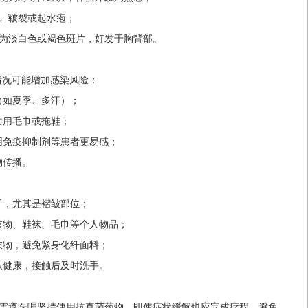
皮、皲裂或起水疱；
现为淡白色或褐色斑片，好发于胸背部。
情况可能增加感染风险：
（如夏季、多汗）；
共用毛巾或拖鞋；
使用免疫抑制剂等患者更易感；
物传播。
擦干，尤其是褶皱部位；
用衣物、鞋袜、毛巾等个人物品；
质衣物，避免紧身化纤面料；
皮肤健康，接触后及时洗手。
，需遵医嘱坚持使用抗真菌药物，即使症状缓解也应完成疗程，避免