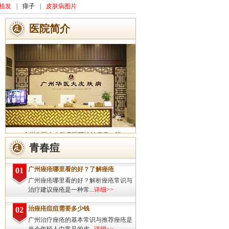
植发
|
痱子
|
皮肤病图片
医院简介
广州华医大皮肤病医院诊治痤疮、脱
发、灰指甲、荨麻疹、湿疹、皮炎、斑秃、
青春痘
皮肤过敏、扁平疣、带状疱疹、皮肤瘙痒、
皮肤过敏等皮肤疾病的治疗方面...
详细>>
广州痤疮哪里看的好？了解痤疮
01
广州痤疮哪里看的好？解析痤疮常识与
治疗建议痤疮是一种常...
详细>>
治痤疮痘痘需要多少钱
02
广州治疗痤疮的基本常识与推荐痤疮是