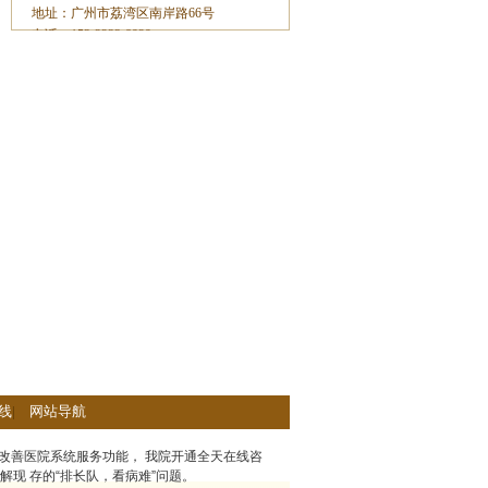
地址：广州市荔湾区南岸路66号
电话：153-2233-8929
线
|
网站导航
改善医院系统服务功能， 我院开通全天在线咨
解现 存的“排长队，看病难”问题。