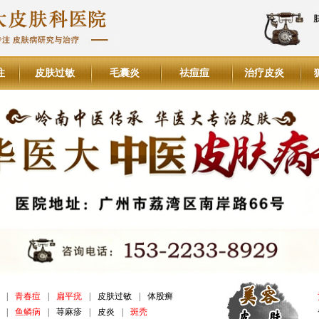
注
皮肤过敏
毛囊炎
祛痘痘
治疗皮炎
|
青春痘
|
扁平疣
|
皮肤过敏
|
体股癣
|
鱼鳞病
|
荨麻疹
|
皮炎
|
斑秃