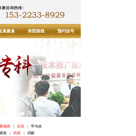
狐臭腋臭
来院路线
预约挂号
黄褐斑
|
疥疮
|
甲沟炎
雀斑
|
疤痕
|
鸡眼