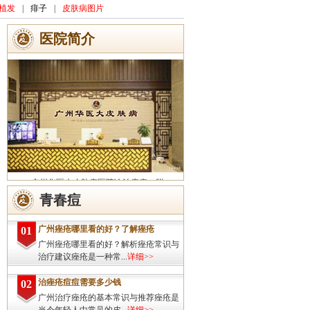
植发
|
痱子
|
皮肤病图片
医院简介
广州华医大皮肤病医院诊治痤疮、脱
发、灰指甲、荨麻疹、湿疹、皮炎、斑秃、
青春痘
皮肤过敏、扁平疣、带状疱疹、皮肤瘙痒、
皮肤过敏等皮肤疾病的治疗方面...
详细>>
广州痤疮哪里看的好？了解痤疮
01
广州痤疮哪里看的好？解析痤疮常识与
治疗建议痤疮是一种常...
详细>>
治痤疮痘痘需要多少钱
02
广州治疗痤疮的基本常识与推荐痤疮是