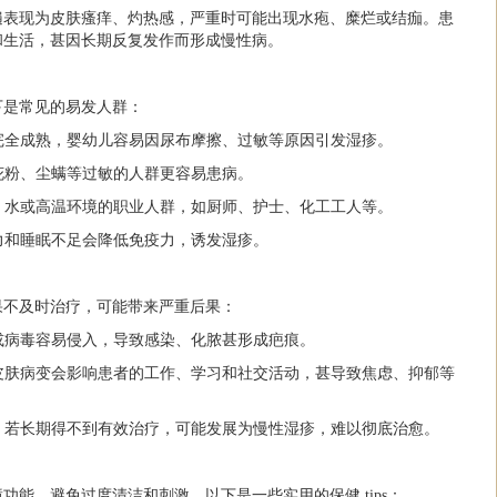
遍表现为皮肤瘙痒、灼热感，严重时可能出现水疱、糜烂或结痂。患
和生活，甚因长期反复发作而形成慢性病。
下是常见的易发人群：
未完全成熟，婴幼儿容易因尿布摩擦、过敏等原因引发湿疹。
、花粉、尘螨等过敏的人群更容易患病。
质、水或高温环境的职业人群，如厨师、护士、化工工人等。
压力和睡眠不足会降低免疫力，诱发湿疹。
果不及时治疗，可能带来严重后果：
菌或病毒容易侵入，导致感染、化脓甚形成疤痕。
和皮肤病变会影响患者的工作、学习和社交活动，甚导致焦虑、抑郁等
作，若长期得不到有效治疗，可能发展为慢性湿疹，难以彻底治愈。
功能，避免过度清洁和刺激。以下是一些实用的保健 tips：