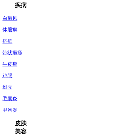
疾病
白癜风
体股癣
疥疮
带状疱疹
牛皮癣
鸡眼
斑秃
毛囊炎
甲沟炎
皮肤
美容