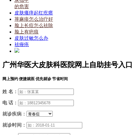
灰指甲
的危害
皮肤瘙痒起红疙瘩
荨麻疹怎么治疗好
脸上长痘怎么祛除
脸上有疤痕
皮肤过敏怎么办
祛痤疮
广州华医大皮肤科医院网上自助挂号入口
网上预约 便捷就医 优先就诊 节省时间
姓 名：
电 话：
就诊疾病：
就诊时间：