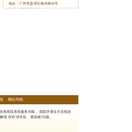
地址：广州市荔湾区南岸路66号
电话：153-2233-8929
线
|
网站导航
改善医院系统服务功能， 我院开通全天在线咨
解现 存的“排长队，看病难”问题。