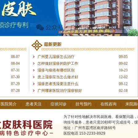
08-07
广州婴儿湿疹怎么治疗
09-05
08-04
怎样做好湿疹的防护工作
09-02
07-31
湿疹与痤疮有哪些区别
10-23
07-30
患上湿疹应当怎么做才好
12-02
07-29
湿疹患者洗澡要注意什么
09-12
07-28
广州哪家医院治疗湿疹较好
02-18
|
医院简介
|
患者关注
|
症状问诊
|
挂号预约
|
在线咨询
|
来院路
为了针对性地解决市民就医难、看病繁问题，
询挂号服务，患者只需20秒即可完成挂号，缓
地址：广州市荔湾区南岸路66号
医院电话 153-2233-8929