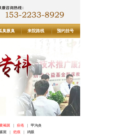
狐臭腋臭
来院路线
预约挂号
黄褐斑
|
疥疮
|
甲沟炎
雀斑
|
疤痕
|
鸡眼