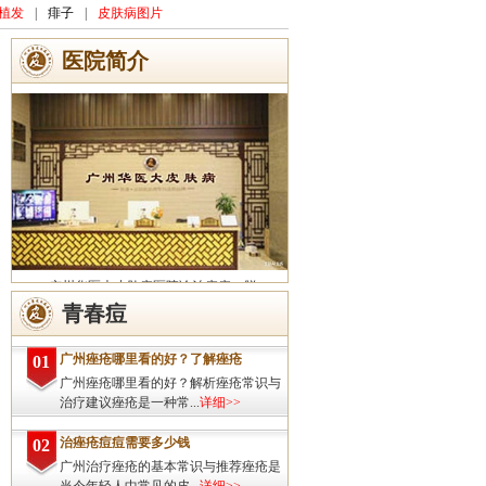
植发
|
痱子
|
皮肤病图片
医院简介
广州华医大皮肤病医院诊治痤疮、脱
发、灰指甲、荨麻疹、湿疹、皮炎、斑秃、
青春痘
皮肤过敏、扁平疣、带状疱疹、皮肤瘙痒、
皮肤过敏等皮肤疾病的治疗方面...
详细>>
广州痤疮哪里看的好？了解痤疮
01
广州痤疮哪里看的好？解析痤疮常识与
治疗建议痤疮是一种常...
详细>>
治痤疮痘痘需要多少钱
02
广州治疗痤疮的基本常识与推荐痤疮是