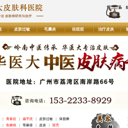
注
皮肤过敏
毛囊炎
祛痘痘
治疗皮炎
|
青春痘
|
扁平疣
|
皮肤过敏
|
体股癣
|
鱼鳞病
|
荨麻疹
|
皮炎
|
斑秃