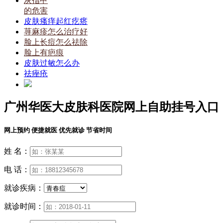
灰指甲
的危害
皮肤瘙痒起红疙瘩
荨麻疹怎么治疗好
脸上长痘怎么祛除
脸上有疤痕
皮肤过敏怎么办
祛痤疮
广州华医大皮肤科医院网上自助挂号入口
网上预约 便捷就医 优先就诊 节省时间
姓 名：
电 话：
就诊疾病：
就诊时间：