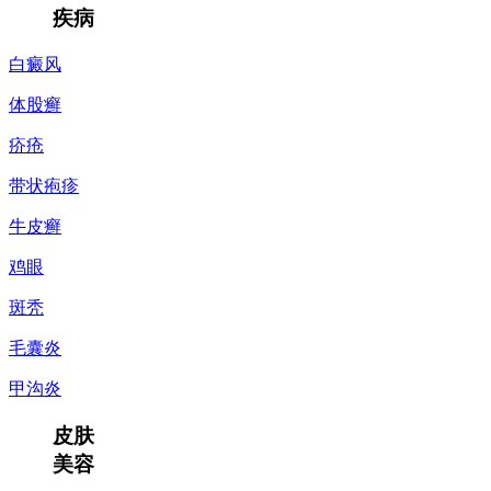
疾病
白癜风
体股癣
疥疮
带状疱疹
牛皮癣
鸡眼
斑秃
毛囊炎
甲沟炎
皮肤
美容