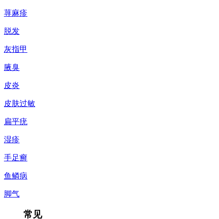
荨麻疹
脱发
灰指甲
腋臭
皮炎
皮肤过敏
扁平疣
湿疹
手足癣
鱼鳞病
脚气
常见