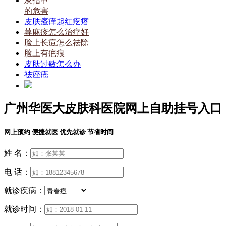
灰指甲
的危害
皮肤瘙痒起红疙瘩
荨麻疹怎么治疗好
脸上长痘怎么祛除
脸上有疤痕
皮肤过敏怎么办
祛痤疮
广州华医大皮肤科医院网上自助挂号入口
网上预约 便捷就医 优先就诊 节省时间
姓 名：
电 话：
就诊疾病：
就诊时间：