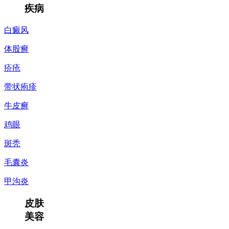
疾病
白癜风
体股癣
疥疮
带状疱疹
牛皮癣
鸡眼
斑秃
毛囊炎
甲沟炎
皮肤
美容