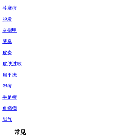
荨麻疹
脱发
灰指甲
腋臭
皮炎
皮肤过敏
扁平疣
湿疹
手足癣
鱼鳞病
脚气
常见